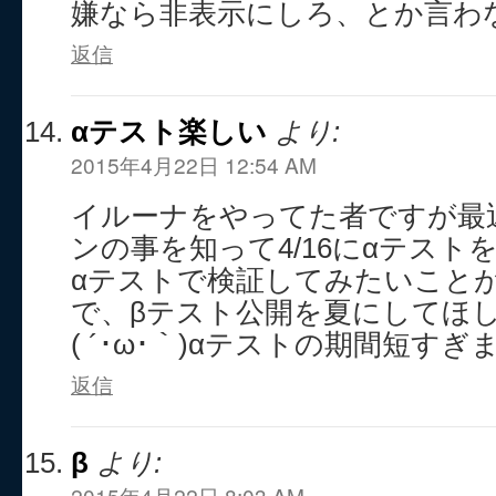
嫌なら非表示にしろ、とか言わ
返信
αテスト楽しい
より:
2015年4月22日 12:54 AM
イルーナをやってた者ですが最
ンの事を知って4/16にαテス
αテストで検証してみたいこと
で、βテスト公開を夏にしてほ
( ´･ω･｀)αテストの期間短すぎ
返信
β
より:
2015年4月22日 8:03 AM