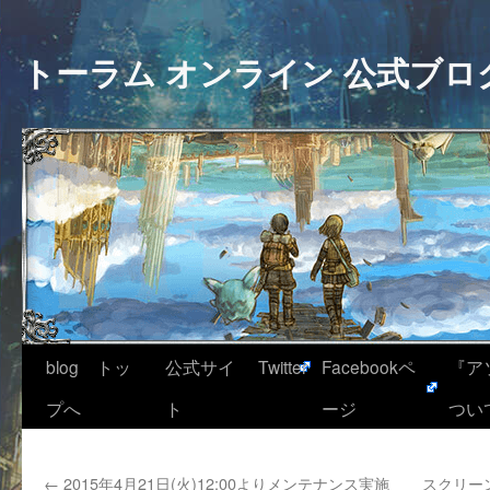
トーラム オンライン 公式ブロ
blog トッ
公式サイ
Twitter
Facebookペ
『ア
プへ
ト
ージ
つい
←
2015年4月21日(火)12:00よりメンテナンス実施
スクリー