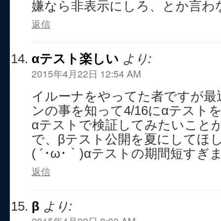
嫌なら非表示にしろ、とか言わ
返信
αテスト楽しい
より:
2015年4月22日 12:54 AM
イルーナをやってた者ですが最
ンの事を知って4/16にαテス
αテストで検証してみたいこと
で、βテスト公開を夏にしてほ
( ´･ω･｀)αテストの期間短すぎ
返信
β
より:
2015年4月22日 8:03 AM