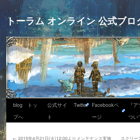
トーラム オンライン 公式ブロ
blog トッ
公式サイ
Twitter
Facebookペ
『ア
プへ
ト
ージ
つい
←
2015年4月21日(火)12:00よりメンテナンス実施
スクリー