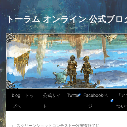
トーラム オンライン 公式ブロ
blog トッ
公式サイ
Twitter
Facebookペ
『ア
プへ
ト
ージ
つい
←
スクリーンショットコンテスト一次審査終了に