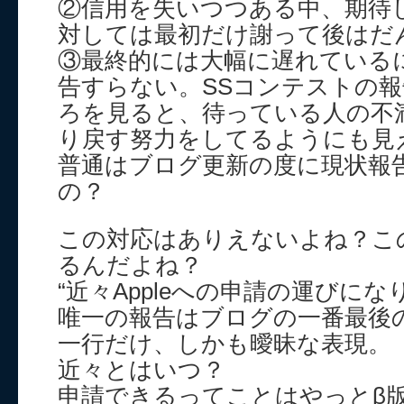
②信用を失いつつある中、期待
対しては最初だけ謝って後はだ
③最終的には大幅に遅れている
告すらない。SSコンテストの
ろを見ると、待っている人の不
り戻す努力をしてるようにも見
普通はブログ更新の度に現状報
の？
この対応はありえないよね？こ
るんだよね？
“近々Appleへの申請の運びにな
唯一の報告はブログの一番最後
一行だけ、しかも曖昧な表現。
近々とはいつ？
申請できるってことはやっとβ