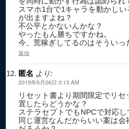
を同時に動かす行為は認められ
スマホ1台で1キャラを動かし
が出ますよね？
不公平とかないんかな？
やったもん勝ちですかね。
今、荒稼ぎしてるのはそういっ
返信
匿名
より:
2015年5月26日 3:13 AM
リセット書より期間限定でリセッ
置したらどうかな？
ステラセプトでもNPCで対応し
同じ運営なんだからいい案は会
だろうか？