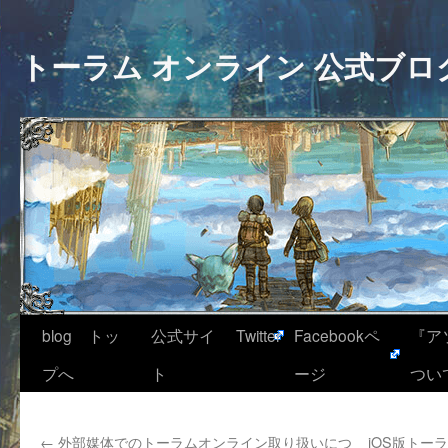
トーラム オンライン 公式ブロ
blog トッ
公式サイ
Twitter
Facebookペ
『ア
プへ
ト
ージ
つい
←
外部媒体でのトーラムオンライン取り扱いにつ
iOS版トー