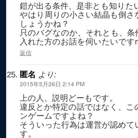
鎧が出る条件、是非とも知りた
やはり周りの小さい結晶も倒さ
しょうかね？
只のバグなのか、それとも、条
入れた方のお話を伺いたいですm(_
返信
匿名
より:
2015年5月26日 2:14 PM
上の人、説明どーもです。
違反とか特定の話ではなく、こ
ンゲームですよね？
そういった行為は運営が認めて
す。