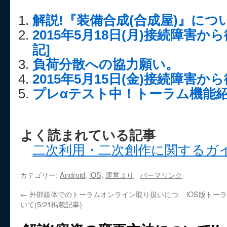
解説!『装備合成(合成屋)』につい
2015年5月18日(月)接続障害
記]
負荷分散への協力願い。
2015年5月15日(金)接続障害
プレαテスト中！トーラム機能
よく読まれている記事
二次利用・二次創作に関するガ
カテゴリー:
Android
,
iOS
,
運営より
パーマリンク
←
外部媒体でのトーラムオンライン取り扱いにつ
iOS版トー
いて(5/21掲載記事)