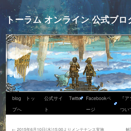
トーラム オンライン 公式ブロ
blog トッ
公式サイ
Twitter
Facebookペ
『ア
プへ
ト
ージ
つい
←
2015年6月10日(水)15:00よりメンテナンス実施
解