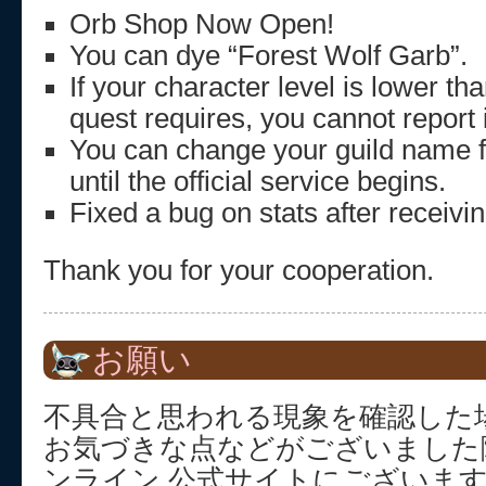
Orb Shop Now Open!
You can dye “Forest Wolf Garb”.
If your character level is lower tha
quest requires, you cannot report i
You can change your guild name f
until the official service begins.
Fixed a bug on stats after receivi
Thank you for your cooperation.
お願い
不具合と思われる現象を確認した
お気づきな点などがございました
ンライン 公式サイトにございま