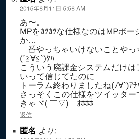
2015年6月11日 5:56 AM
あ〜。
MPをｶﾂｶﾂな仕様なのはMPポ
か…
一番やっちゃいけないことやっ
(´≧∀≦`)ﾀﾊｰ
こういう廃課金システムだけは
いって信じてたのに
トーラム終わりましたね(ﾉ∀`)ｱﾁｬ
さっそくこの仕様をツイッター
きゃヾ( ￣▽)ゞｵﾎﾎﾎ
返信
匿名
より: