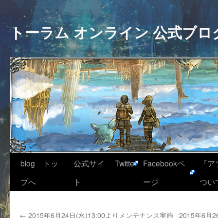
トーラム オンライン 公式ブロ
blog トッ
公式サイ
Twitter
Facebookペ
『ア
プへ
ト
ージ
つい
←
2015年6月24日(水)13:00よりメンテナンス実施
2015年6月