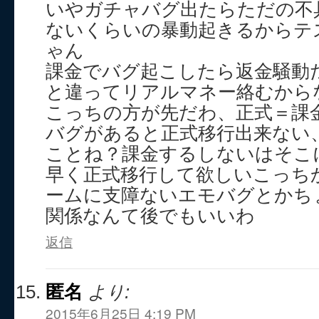
いやガチャバグ出たらただの不
ないくらいの暴動起きるからテ
ゃん
課金でバグ起こしたら返金騒動
と違ってリアルマネー絡むから
こっちの方が先だわ、正式＝課
バグがあると正式移行出来ない
ことね？課金するしないはそこ
早く正式移行して欲しいこっち
ームに支障ないエモバグとかち
関係なんて後でもいいわ
返信
匿名
より:
2015年6月25日 4:19 PM