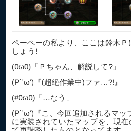
ペーペーの私より、ここは鈴木Ｐ
しょう!
(0ω0)「Ｐちゃん、解説して?」
(P´’ω’)『(超絶作業中)ファ…?!』
(#0ω0)「…なう」
(P´’ω’)『こ、今回追加されるマ
に実装されていたマップを、現在
て再調整したものとなってます。