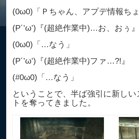
(0ω0)「Ｐちゃん、アプデ情報ち
(P´’ω’)『(超絶作業中)…お、おぅ
(0ω0)「…なう」
(P´’ω’)『(超絶作業中)ファ…?!』
(#0ω0)「…なう」
ということで、半ば強引に新しい
トを奪ってきました。