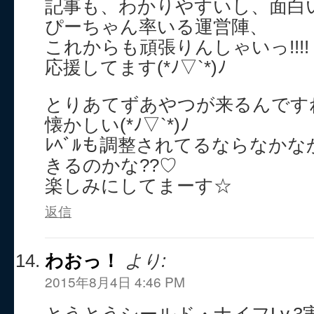
記事も、わかりやすいし、面白いっ(
ぴーちゃん率いる運営陣、
これからも頑張りんしゃいっ!!!!
応援してます(*ﾉ▽`*)ﾉ
とりあてずあやつが来るんです
懐かしい(*ﾉ▽`*)ﾉ
ﾚﾍﾞﾙも調整されてるならなか
きるのかな??♡
楽しみにしてまーす☆
返信
わおっ！
より:
2015年8月4日 4:46 PM