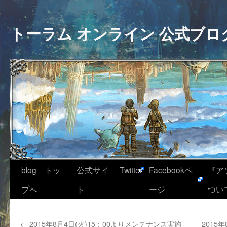
トーラム オンライン 公式ブロ
blog トッ
公式サイ
Twitter
Facebookペ
『ア
プへ
ト
ージ
つい
←
2015年8月4日(火)15：00よりメンテナンス実施
2015