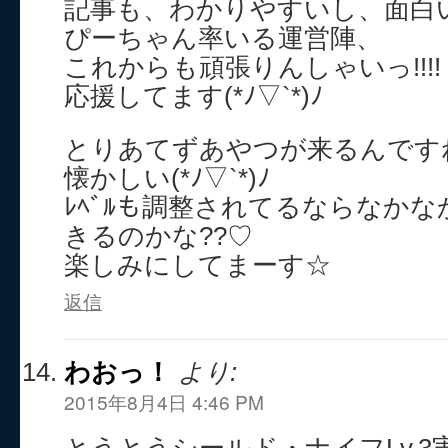
記事も、わかりやすいし、面白いっ(
ぴーちゃん率いる運営陣、
これからも頑張りんしゃいっ!!!!
応援してます(*ﾉ▽`*)ﾉ
とりあてずあやつが来るんです
懐かしい(*ﾉ▽`*)ﾉ
ﾚﾍﾞﾙも調整されてるならなか
きるのかな??♡
楽しみにしてまーす☆
返信
わおっ！
より:
2015年8月4日 4:46 PM