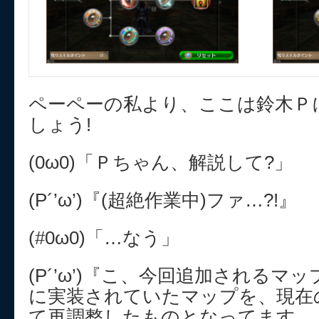
ペーペーの私より、ここは鈴木Ｐ
しょう!
(0ω0)「Ｐちゃん、解説して?」
(P´’ω’)『(超絶作業中)ファ…?!』
(#0ω0)「…なう」
(P´’ω’)『こ、今回追加されるマ
に実装されていたマップを、現在
て再調整したものとなってます。