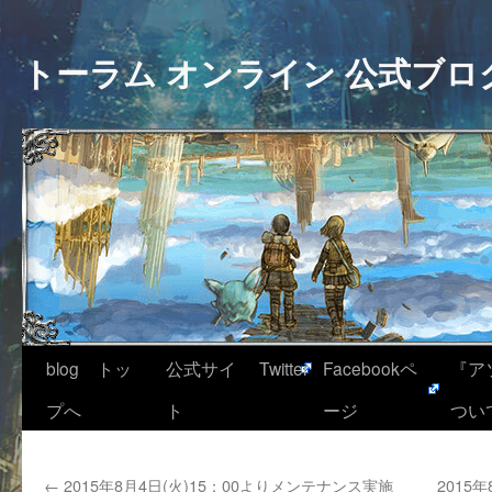
トーラム オンライン 公式ブロ
blog トッ
公式サイ
Twitter
Facebookペ
『ア
プへ
ト
ージ
つい
←
2015年8月4日(火)15：00よりメンテナンス実施
2015