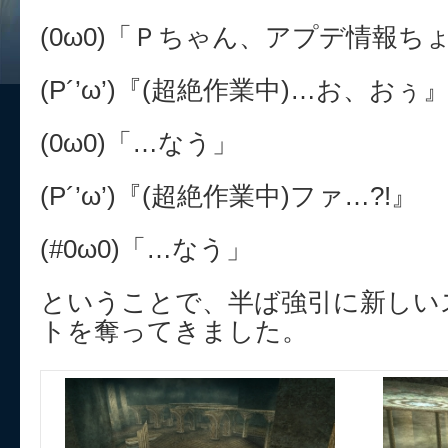
(0ω0)「Ｐちゃん、アプデ情報ち
(P´’ω’)『(超絶作業中)…お、おぅ
(0ω0)「…なう」
(P´’ω’)『(超絶作業中)ファ…?!』
(#0ω0)「…なう」
ということで、半ば強引に新しい
トを奪ってきました。