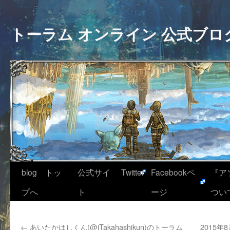
トーラム オンライン 公式ブロ
blog トッ
公式サイ
Twitter
Facebookペ
『ア
プへ
ト
ージ
つい
←
あいたかはしくん(@iTakahashikun)のトーラム
2015年