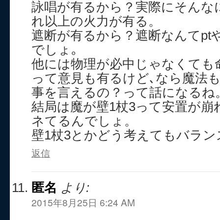
詠唱が有るから？実際にそんな
れ以上の火力が有る。
遮断が有るから？遮断なんてpt
でしょ｡
他には物理が必中じゃなくても
って意見も有るけど､なら魔法
事を言えるの？って話になるね
結局は魔が壁1杖3って安置が崩
ネてるんでしょ。
壁1杖3とかどう考えてもバラン
返信
匿名
より:
2015年8月25日 6:24 AM