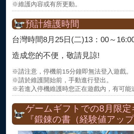
※維護內容或有所更動。
預計維護時間
台灣時間8月25日(二)13：00～16:0
造成您的不便，敬請見諒!
※請注意，停機前15分鐘即無法登入遊戲。
※請於維護開始前，手動進行登出。
※若進入停機維護時您正在遊戲內，有可能
ゲームギフトでの8月限定
『鍛錬の書（経験値アップ）