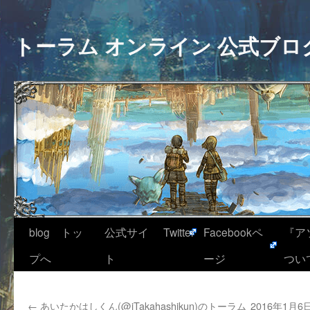
トーラム オンライン 公式ブロ
blog トッ
公式サイ
Twitter
Facebookペ
『ア
プへ
ト
ージ
つい
←
あいたかはしくん(@iTakahashikun)のトーラム
2016年1月