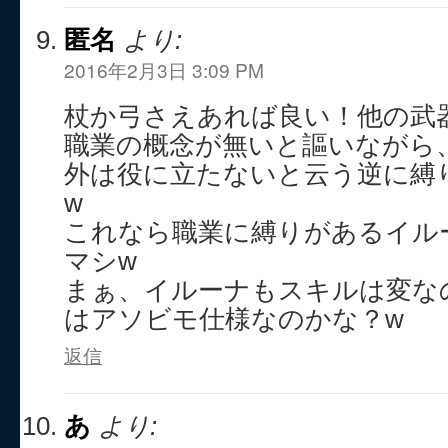
匿名
より:
2016年2月3日 3:09 PM
杖か弓さえあれば良い！他の武
職業の概念が無いと謳いながら
外は役に立たないと云う逆に縛
w
これなら職業に縛りがあるイル
マシw
まぁ、イルーナもスキルは変な
はアソビモ仕様なのかな？w
返信
あ
より: