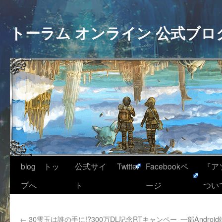
トーラム オンライン 公式ブロ
blog トッ
公式サイ
Twitter
Facebookペ
『ア
プへ
ト
ージ
つい
←
30雫玉は誰の手に!?300万DL記念RTキャンペー
一部Andr