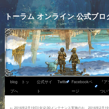
トーラム オンライン 公式ブロ
blog トッ
公式サイ
Twitter
Facebookペ
『ア
プへ
ト
ージ
つい
←
2016年2月19日(金)2:30メンテナンス実施のお
2016年2月