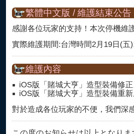
繁體中文版 / 維護結束公告
感謝各位玩家的支持！本次停機維
實際維護期間:台灣時間2月19日(五)1:3
維護內容
iOS版「賭城大亨」造型裝備修正
iOS版「賭城大亨」造型裝備重
對於造成各位玩家的不便，我們深
この度のお知らせは以上となりま