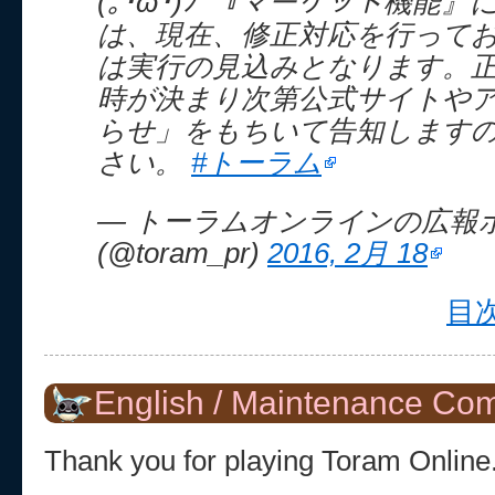
(｡･ω･)ﾉﾞ『マーケット機能
は、現在、修正対応を行ってお
は実行の見込みとなります。
時が決まり次第公式サイトや
らせ」をもちいて告知します
さい。
#トーラム
— トーラムオンラインの広報
(@toram_pr)
2016, 2月 18
目次
English / Maintenance Co
Thank you for playing Toram Online