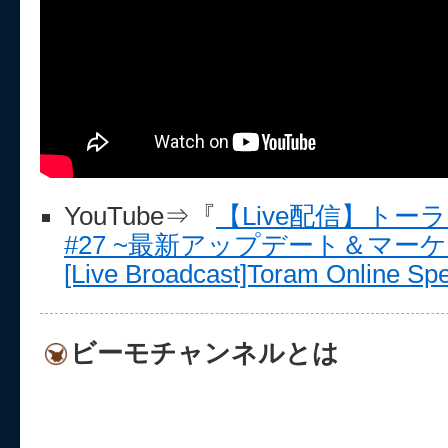
YouTube⇒『
【Live配信】トー
#27 ~最新アップデート＆マー
[Live Broadcast]Toram Online Spe
ビーモチャンネルとは