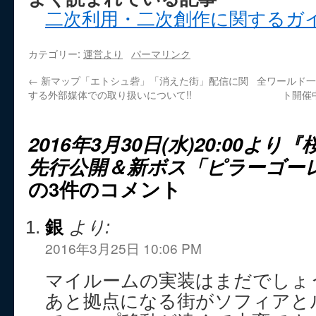
二次利用・二次創作に関するガ
カテゴリー:
運営より
パーマリンク
←
新マップ「エトシュ砦」「消えた街」配信に関
全ワールド一
する外部媒体での取り扱いについて!!
ト開催中！/
2016年3月30日(水)20:00よ
先行公開＆新ボス「ピラーゴーレ
の3件のコメント
銀
より:
2016年3月25日 10:06 PM
マイルームの実装はまだでしょ
あと拠点になる街がソフィアと