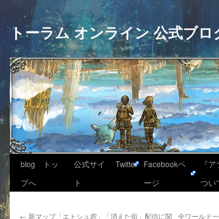
トーラム オンライン 公式ブロ
blog トッ
公式サイ
Twitter
Facebookペ
『ア
プへ
ト
ージ
つい
←
新マップ「エトシュ砦」「消えた街」配信に関
全ワールド一