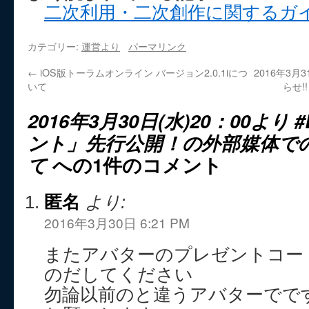
二次利用・二次創作に関するガ
カテゴリー:
運営より
パーマリンク
←
iOS版トーラムオンライン バージョン2.0.1iにつ
2016年3月
いて
らせ!! 
2016年3月30日(水)20：00より 
ント」先行公開！の外部媒体で
て
への1件のコメント
匿名
より:
2016年3月30日 6:21 PM
またアバターのプレゼントコー
のだしてください
勿論以前のと違うアバターでで