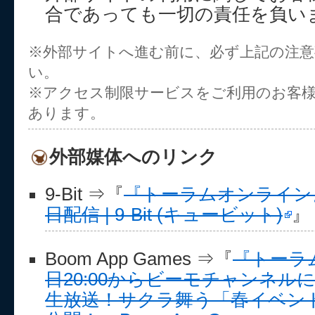
合であっても一切の責任を負い
※外部サイトへ進む前に、必ず上記の注
い。
※アクセス制限サービスをご利用のお客
あります。
外部媒体へのリンク
9-Bit ⇒『
『トーラムオンライン』
日配信 | 9-Bit (キュービット)
』
Boom App Games ⇒『
『トーラ
日20:00からビーモチャンネル
生放送！サクラ舞う「春イベン