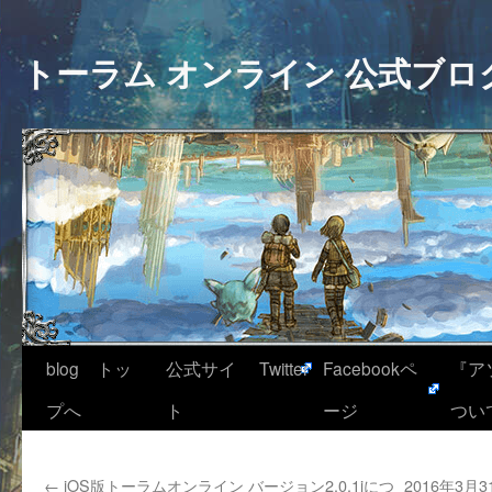
トーラム オンライン 公式ブロ
blog トッ
公式サイ
Twitter
Facebookペ
『ア
プへ
ト
ージ
つい
←
iOS版トーラムオンライン バージョン2.0.1iにつ
2016年3月