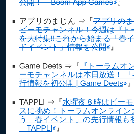
公開！ – Boom App Games
』
アプリのまじん ⇒『
アプリのまじ
ビーモチャンネル！今週は『ト
を大特集!!これから始まる「春
ドイベント」情報を公開
』
Game Deets ⇒『
『トーラムオ
ーモチャンネルは本日放送！ 
行情報を初公開 | Game Deets
TAPPLI ⇒『
水曜夜８時はビーモ
スに挑め！トーラムオンライン
う「春イベント」の先行情報も
｜TAPPLI
』