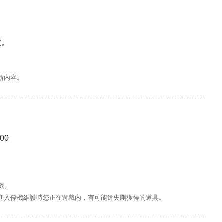
度。
新內容。
00
戲。
進入停機維護時您正在遊戲內，有可能遺失剛獲得的道具。