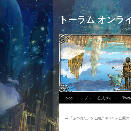
トーラム オンラ
blog トップへ
公式サイト
Twitt
←
『ふつおた』をご紹介!!(6/29 未公開の