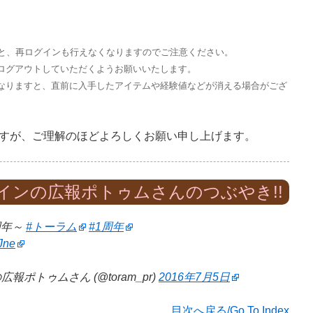
すと、再ログインも行えなくなりますのでご注意ください。
ログアウトしていただくようお願いいたします。
なりますと、直前に入手したアイテムや経験値などが消える場合がござ
すが、ご理解のほどよろしくお願い申し上げます。
インの広報ポトゥムさんのつぶやき!!
周年～
#トーラム
#1周年
Jne
ポトゥムさん (@toram_pr)
2016年7月5日
目次へ戻る/Go To Index