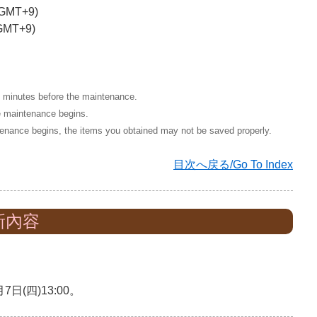
T/GMT+9)
/GMT+9)
5 minutes before the maintenance.
he maintenance begins.
intenance begins, the items you obtained may not be saved properly.
目次へ戻る/Go To Index
新內容
(四)13:00。