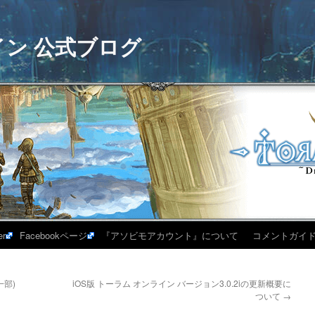
イン 公式ブログ
er
Facebookページ
『アソビモアカウント』について
コメントガイ
一部)
iOS版 トーラム オンライン バージョン3.0.2iの更新概要に
ついて
→