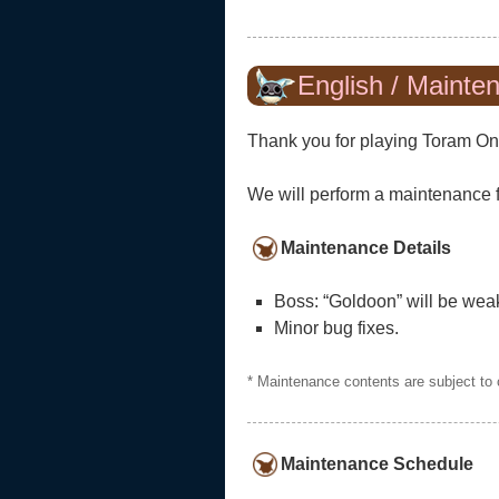
English / Mainte
Thank you for playing Toram On
We will perform a maintenance 
Maintenance Details
Boss: “Goldoon” will be we
Minor bug fixes.
* Maintenance contents are subject to
Maintenance Schedule