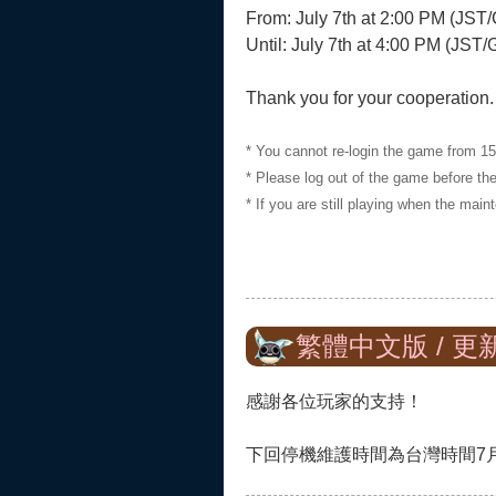
From: July 7th at 2:00 PM (JS
Until: July 7th at 4:00 PM (JST
Thank you for your cooperation.
* You cannot re-login the game from 1
* Please log out of the game before t
* If you are still playing when the ma
繁體中文版 / 更
感謝各位玩家的支持！
下回停機維護時間為台灣時間7月7日