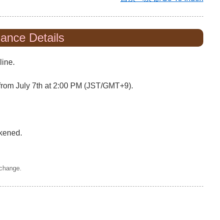
nance Details
line.
from July 7th at 2:00 PM (JST/GMT+9).
akened.
 change.