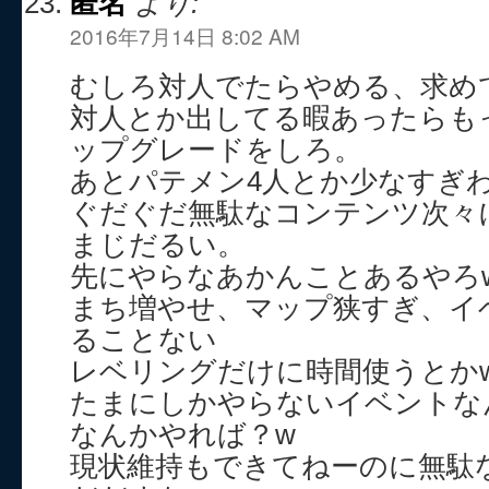
匿名
より:
2016年7月14日 8:02 AM
むしろ対人でたらやめる、求め
対人とか出してる暇あったらも
ップグレードをしろ。
あとパテメン4人とか少なすぎ
ぐだぐだ無駄なコンテンツ次々
まじだるい。
先にやらなあかんことあるやろ
まち増やせ、マップ狭すぎ、イ
ることない
レベリングだけに時間使うとか
たまにしかやらないイベントな
なんかやれば？w
現状維持もできてねーのに無駄