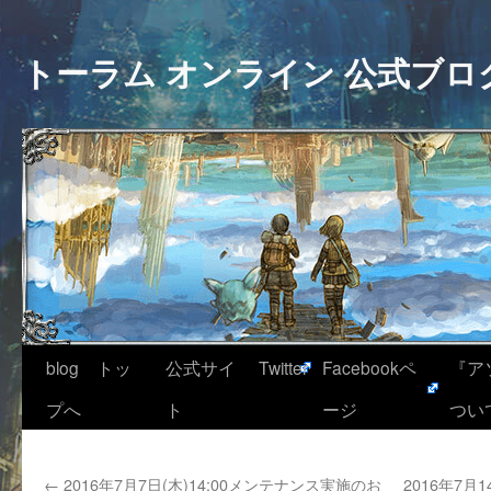
トーラム オンライン 公式ブロ
blog トッ
公式サイ
Twitter
Facebookペ
『ア
プへ
ト
ージ
つい
←
2016年7月7日(木)14:00メンテナンス実施のお
2016年7月