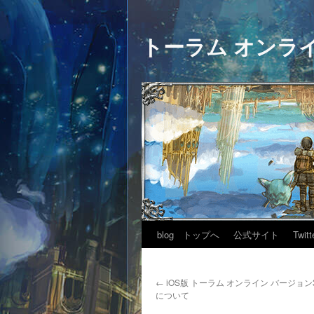
トーラム オンラ
blog トップへ
公式サイト
Twitt
←
iOS版 トーラム オンライン バージョン3
について