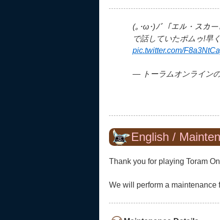
(｡･ω･)ﾉﾞ「エル・スカ
で話していたポムゥ!早
pic.twitter.com/F8a3NtC
— トーラムオンラインの広報
English / Mainte
Thank you for playing Toram On
We will perform a maintenance