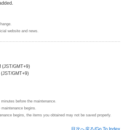
 added.
change.
icial website and news.
PM (JST/GMT+9)
PM (JST/GMT+9)
5 minutes before the maintenance.
he maintenance begins.
intenance begins, the items you obtained may not be saved properly.
目次へ戻る/Go To Index