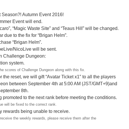
t Season?! Autumn Event 2016!
mmer Event will end.
aro”, “Magic Waste Site” and “Teaus Hill” will be changed.
r due to the fix for “Brigan Helm”.
chase “Brigan Helm”.
beLive/NicoLive will be sent.
on Challenge Dungeon:
tion system.
 the scores of Challenge Dungeon along with this fix.
the reset, we will gift “Avatar Ticket x1″ to all the players
eon between September 4th at 5:00 AM (JST/GMT+9)and
September 8th.
ing promoted to the next rank before meeting the conditions.
e will be fixed to the correct rank.
ly rewards being unable to receive.
 receive the weekly rewards, please receive them after the