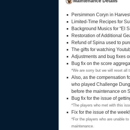
Maintenance Details
Persimmon Coryn in Harves
Limited-Time Recipes for Su
Background Musics for “El Sc
Restoration of Additional Gea
Refund of Spina used to pur
The gifts for watching Youtu
Adjustments and bug fixes 
Bug fix on the score aggrega
*We are sorry but we will reset all
Also, as the compensation for 
who played Challenge Dung
before the maintenance on 
Bug fix for the issue of gett
*The players who met with this issu
Fix for the issue of the week
*For the players who are unable to
maintenance.