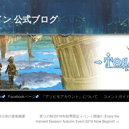
イン 公式ブログ
er
Facebookページ
『アソビモアカウント』について
コメントガイ
.0.8iの更新概要
実りの秋!2016年秋季限定イベント開催!! / Enjoy the
Harvest Season! Autumn Event 2016 Now Begins!!
→