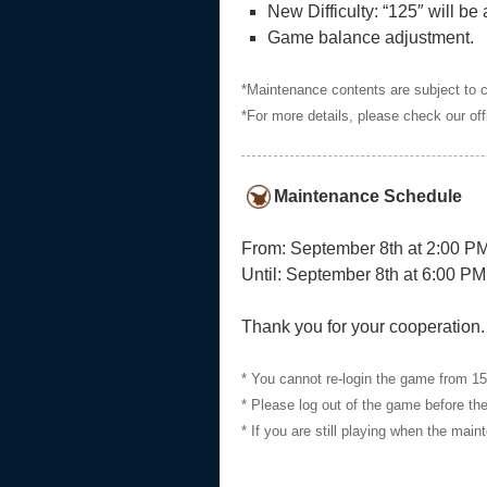
New Difficulty: “125″ will be
Game balance adjustment.
*Maintenance contents are subject to 
*For more details, please check our off
Maintenance Schedule
From: September 8th at 2:00 
Until: September 8th at 6:00 
Thank you for your cooperation.
* You cannot re-login the game from 1
* Please log out of the game before t
* If you are still playing when the ma