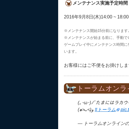
メンテナンス実施予定時間
2016年9月8日(木)14:00 ~ 18:00
※メンテナンス開始15分前になりま
※メンテナンスが始まる前に、手動で
ゲームプレイ中にメンテナンス時間に
います。
お客様にはご不便をお掛けしま
トーラムオンラ
(｡･ω･)ﾉﾞたまには
(๑˃̵ᴗ˂̵)و
#トーラム
pic
— トーラムオンラインの広報