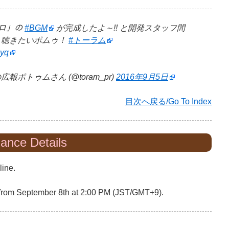
ーロ」の
#BGM
が完成したよ～!! と開発スタッフ間
く聴きたいポムゥ！
#トーラム
ayq
ポトゥムさん (@toram_pr)
2016年9月5日
目次へ戻る/Go To Index
nance Details
line.
 from September 8th at 2:00 PM (JST/GMT+9).