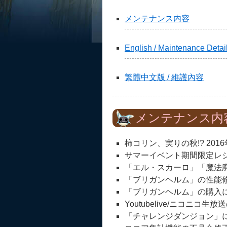
メンテナンス内容
English / Maintenance Detai
繁體中文版 / 維護內容
メンテナンス内
柿コリン、実りの秋!? 20
サマーイベント期間限定レ
「エル・スカーロ」「魔法
「ブリガンヘルム」の性能
「ブリガンヘルム」の購入
Youtubelive/ニコニコ
「チャレンジダンジョン」