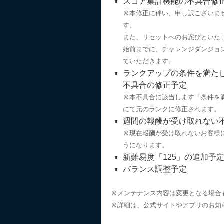
スコア集計機能の不具合修
※本修正に伴い、申し訳ございま
す。
また、リセットへのお詫びといたしまして
始前までに、チャレンジダンジョ
ていただきます。
ランクアップの条件を満た
不具合の修正予定
※本不具合に該当します「条件を
にて元のランクに修正されます。
週間の報酬が受け取れない
※現在報酬が受け取れないお客様
うになります。
新難易度「125」の追加予
バランス調整予定
※メンテナンス内容は変更となる場合
※詳細は、公式サイトやアプリのお知