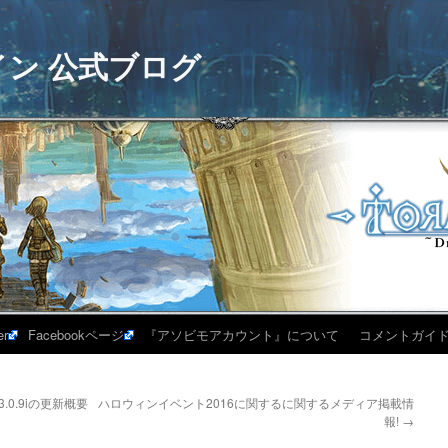
イン 公式ブログ
er
Facebookページ
『アソビモアカウント』について
コメントガイ
.0.9iの更新概要
ハロウィンイベント2016に関するに関するメディア掲載情
報!
→