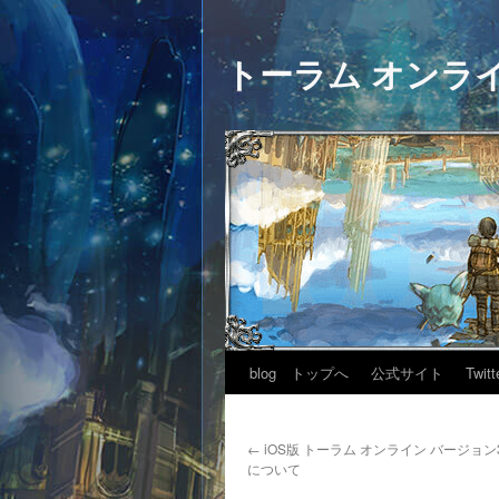
トーラム オンラ
blog トップへ
公式サイト
Twitt
←
iOS版 トーラム オンライン バージョン3
について