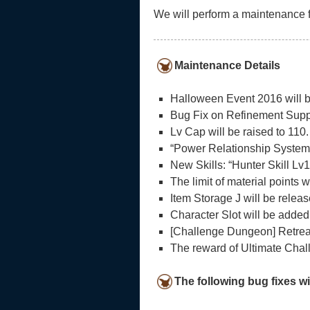
We will perform a maintenance 
Maintenance Details
Halloween Event 2016 will b
Bug Fix on Refinement Suppo
Lv Cap will be raised to 110.
“Power Relationship System”
New Skills: “Hunter Skill Lv1
The limit of material points 
Item Storage J will be releas
Character Slot will be added
[Challenge Dungeon] Retreat
The reward of Ultimate Chall
The following bug fixes wi