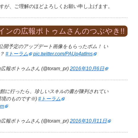
すが、ご理解のほどよろしくお願い申し上げます。
インの広報ポトゥムさんのつぶやき!!
ら近日公開予定のアップデート画像をもらったポム！ い
…？
#トーラム
pic.twitter.com/PAUp4atIms
ポトゥムさん (@toram_pr)
2016年10月6日
りに図書館に行ったら、珍しいスキルの書が陳列されてい
環境のものです※)
#トーラム
6m
ポトゥムさん (@toram_pr)
2016年10月11日