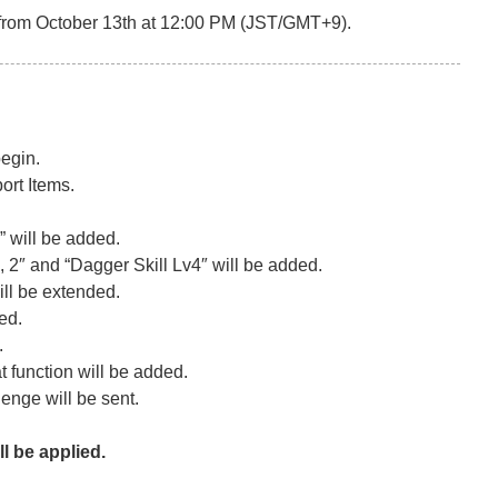
from October 13th at 12:00 PM (JST/GMT+9).
egin.
rt Items.
 will be added.
, 2″ and “Dagger Skill Lv4″ will be added.
will be extended.
ed.
.
 function will be added.
enge will be sent.
ll be applied.