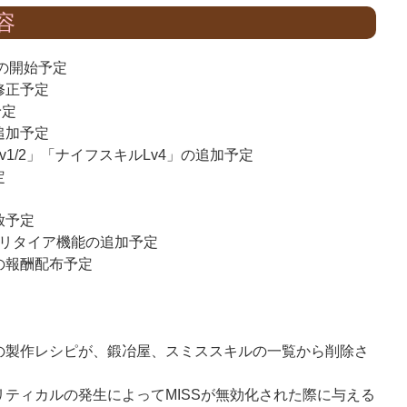
容
トの開始予定
修正予定
予定
追加予定
1/2」「ナイフスキルLv4」の追加予定
定
放予定
中リタイア機能の追加予定
の報酬配布予定
の製作レシピが、鍛冶屋、スミススキルの一覧から削除さ
ティカルの発生によってMISSが無効化された際に与える