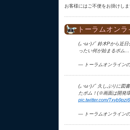
お客様にはご不便をお掛けしま
トーラムオンラ
(｡･ω･)ﾉﾞ 鈴木Pか
ったい何が始まるポム
— トーラムオンラインの広報
(｡･ω･)ﾉﾞ 久しぶ
たポム！(※画面は開発
pic.twitter.com/Txyb9pzi
— トーラムオンラインの広報