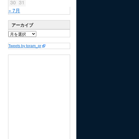
30
31
« 7月
アーカイブ
Tweets by toram_pr