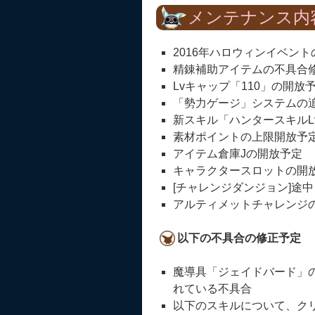
メンテナンス内
2016年ハロウィンイベン
精錬補助アイテムの不具合
Lvキャップ「110」の開放
「勢力ゲージ」システムの
新スキル「ハンタースキルLv
素材ポイントの上限開放予
アイテム倉庫Jの開放予定
キャラクタースロットの開
[チャレンジダンジョン]途
アルティメットチャレンジ
以下の不具合の修正予定
魔導具「ジェイドバード」
れている不具合
以下のスキルについて、クリ