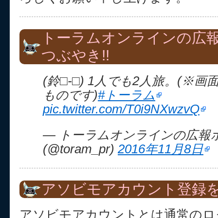
トーラムオンラインの広
つぶやき!!
(鈴□-□) 1人でも2人旅。(※
ものです)
#トーラム
pic.twitter.com/T0i9NXwzvQ
— トーラムオンラインの広報
(@toram_pr)
2016年11月8日
アソビモアカウント登録を
アソビモアカウントとは通常のロ