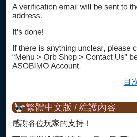
A verification email will be sent to 
address.
It’s done!
If there is anything unclear, please 
“Menu > Orb Shop > Contact Us” be
ASOBIMO Account.
目次
繁體中文版 / 維護內容
感謝各位玩家的支持！