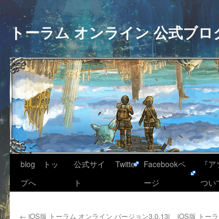
トーラム オンライン 公式ブロ
blog トッ
公式サイ
Twitter
Facebookペ
『ア
プへ
ト
ージ
つい
←
iOS版 トーラム オンライン バージョン3.0.13i
iOS版 トーラ