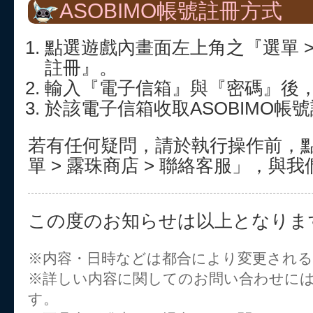
ASOBIMO帳號註冊方式
點選遊戲內畫面左上角之『選單 > 
註冊』。
輸入『電子信箱』與『密碼』後
於該電子信箱收取ASOBIMO帳
若有任何疑問，請於執行操作前，
單 > 露珠商店 > 聯絡客服」，與
この度のお知らせは以上となりま
※内容・日時などは都合により変更され
※詳しい内容に関してのお問い合わせに
す。