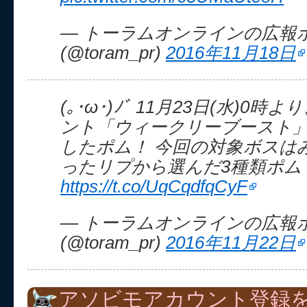
— トーラムオンラインの広報
(@toram_pr)
2016年11月18日
(｡･ω･)ﾉﾞ 11月23日(水)0
ント「ウィークリーブースト
したポム！ 今回の対象ボスは
ったリプから選んだ3種類ポム
https://t.co/UqCqdfqCyF
— トーラムオンラインの広報
(@toram_pr)
2016年11月22日
アソビモアカウント登録を