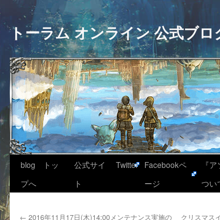
トーラム オンライン 公式ブロ
blog トッ
公式サイ
Twitter
Facebookペ
『ア
プへ
ト
ージ
つい
←
2016年11月17日(木)14:00メンテナンス実施の
クリスマスイ