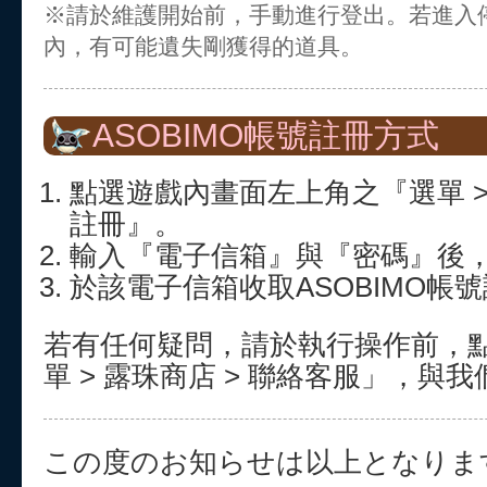
※請於維護開始前，手動進行登出。若進入
內，有可能遺失剛獲得的道具。
ASOBIMO帳號註冊方式
點選遊戲內畫面左上角之『選單 > 
註冊』。
輸入『電子信箱』與『密碼』後
於該電子信箱收取ASOBIMO帳
若有任何疑問，請於執行操作前，
單 > 露珠商店 > 聯絡客服」，與
この度のお知らせは以上となりま