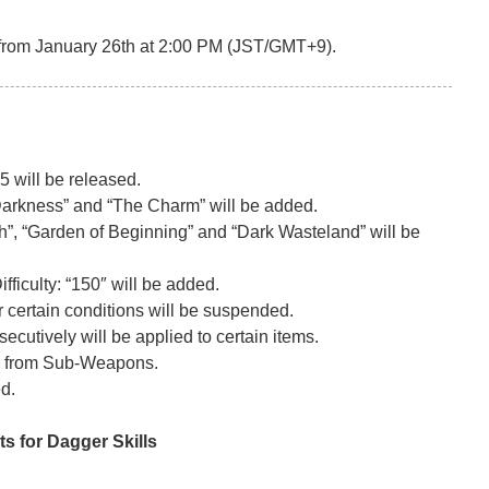
from January 26th at 2:00 PM (JST/GMT+9).
 will be released.
Darkness” and “The Charm” will be added.
h”, “Garden of Beginning” and “Dark Wasteland” will be
iculty: “150″ will be added.
 certain conditions will be suspended.
cutively will be applied to certain items.
ed from Sub-Weapons.
d.
 for Dagger Skills