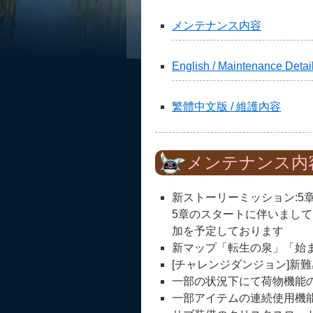
メンテナンス内容
English / Maintenance Detai
繁體中文版 / 維護內容
メンテナンス内
新ストーリーミッション:5
5章のスタートに伴いまし
加を予定しております
新マップ「転生の泉」「始
[チャレンジダンジョン]新難
一部の状況下にて荷物機能
一部アイテムの連続使用機