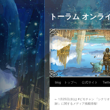
トーラム オンラ
blog トップへ
公式サイト
Twitt
←
1月25日(水)は #ビモチャン 『シナ
旅!』に関するメディア掲載情報!