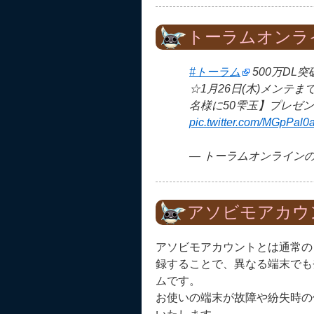
トーラムオンラ
#トーラム
500万DL
☆1月26日(木)メンテまで
名様に50雫玉】プレゼ
pic.twitter.com/MGpPal0
— トーラムオンラインの広報
アソビモアカウ
アソビモアカウントとは通常の
録することで、異なる端末でも
ムです。
お使いの端末が故障や紛失時の