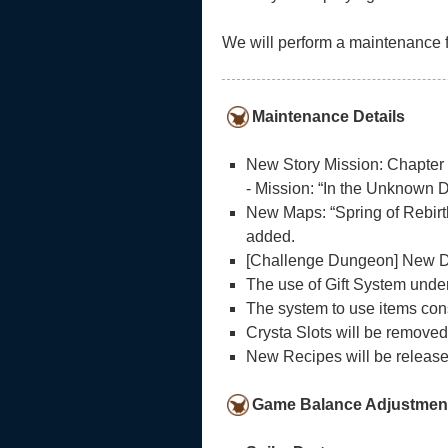
We will perform a maintenance 
Maintenance Details
New Story Mission: Chapter 5
- Mission: “In the Unknown 
New Maps: “Spring of Rebirt
added.
[Challenge Dungeon] New Diff
The use of Gift System under
The system to use items conse
Crysta Slots will be remov
New Recipes will be release
Game Balance Adjustments