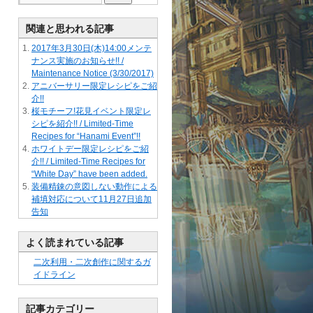
関連と思われる記事
2017年3月30日(木)14:00メンテ
ナンス実施のお知らせ!! /
Maintenance Notice (3/30/2017)
アニバーサリー限定レシピをご紹
介!!
桜モチーフ!花見イベント限定レ
シピを紹介!! / Limited-Time
Recipes for “Hanami Event”!!
ホワイトデー限定レシピをご紹
介!! / Limited-Time Recipes for
“White Day” have been added.
装備精錬の意図しない動作による
補填対応について11月27日追加
告知
よく読まれている記事
二次利用・二次創作に関するガ
イドライン
記事カテゴリー