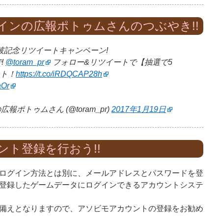
インの広報ポトゥムさんのつぶやき!!
突破記念リツイートキャンペーン!
!
@toram_pr
フォロー&リツイートで【抽選で5
ント！
https://t.co/iRDQCAP28h
aOr
ポトゥムさん (@toram_pr)
2017年1月19日
ント登録を行おう!!
ログイン方法とは別に、メールアドレスとパスワードを登
登録したゲームデータにログインできるアカウントシステ
備えとなりますので、アソビモアカウントの登録をお勧め