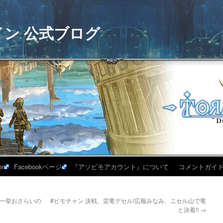
イン 公式ブログ
er
Facebookページ
『アソビモアカウント』について
コメントガイ
リオ一挙おさらいの
#ビモチャン 決戦、蛮竜デセル!広報みなみ、ニセル山で竜
と決着!!
→