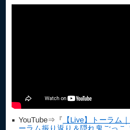
YouTube⇒『
【Live】トーラ
ーラム振り返り＆隠れ鬼ごっこ！ #