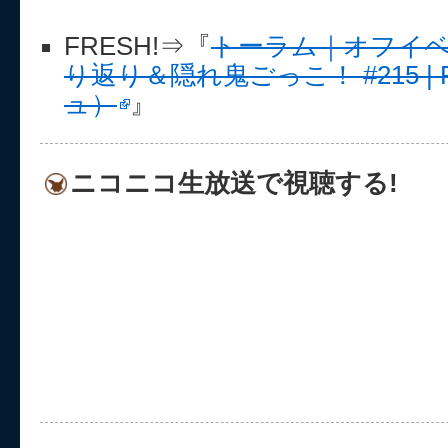
FRESH!⇒『
トーラム｜オフイ
り返り＆隠れ鬼ごっこ！ #215 | 
ュ）
』
ニコニコ生放送で視聴する!