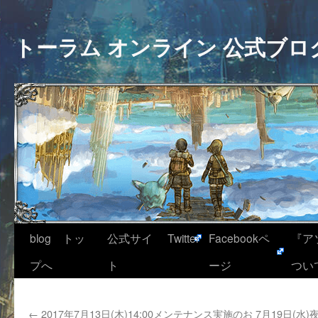
トーラム オンライン 公式ブロ
blog トッ
公式サイ
Twitter
Facebookペ
『ア
プへ
ト
ージ
つい
←
2017年7月13日(木)14:00メンテナンス実施のお
7月19日(水