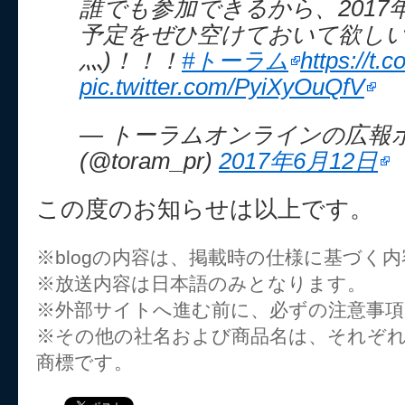
誰でも参加できるから、2017年
予定をぜひ空けておいて欲しいポ
灬)！！！
#トーラム
https://t
pic.twitter.com/PyiXyOuQfV
— トーラムオンラインの広報
(@toram_pr)
2017年6月12日
この度のお知らせは以上です。
※blogの内容は、掲載時の仕様に基づく
※放送内容は日本語のみとなります。
※外部サイトへ進む前に、必ずの注意事
※その他の社名および商品名は、それぞ
商標です。