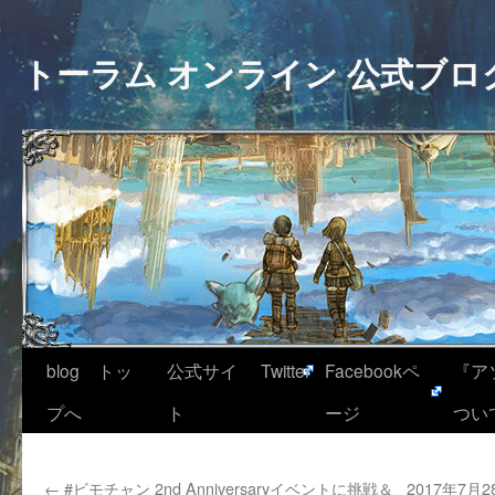
トーラム オンライン 公式ブロ
blog トッ
公式サイ
Twitter
Facebookペ
『ア
プへ
ト
ージ
つい
←
#ビモチャン 2nd Anniversaryイベントに挑戦＆
2017年7月