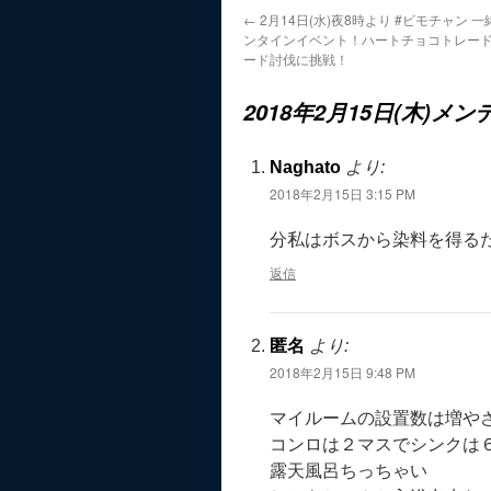
←
2月14日(水)夜8時より #ビモチャン 
ンタインイベント！ハートチョコトレー
ード討伐に挑戦！
2018年2月15日(木)メ
Naghato
より:
2018年2月15日 3:15 PM
分私はボスから染料を得る
返信
匿名
より:
2018年2月15日 9:48 PM
マイルームの設置数は増や
コンロは２マスでシンクは
露天風呂ちっちゃい