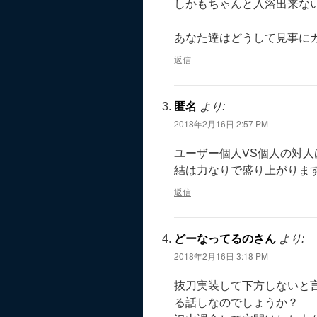
しかもちゃんと入浴出来な
あなた達はどうして見事に
返信
匿名
より:
2018年2月16日 2:57 PM
ユーザー個人VS個人の対人
結は力なりで盛り上がりま
返信
どーなってるのさん
より:
2018年2月16日 3:18 PM
抜刀実装して下方しないと
る話しなのでしょうか？