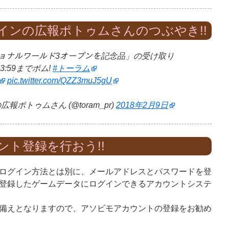
インの広報ポトゥムさんのつぶやき!!
ーナショナルワールド3オープンを記念品」の受け取り
23:59までポム!
#トーラム
pic.twitter.com/QZZ3muJ5gU
ポトゥムさん (@toram_pr)
2018年2月9日
ント登録を行おう!!
ログイン方法とは別に、メールアドレスとパスワードを登
登録したゲームデータにログインできるアカウントシステ
備えとなりますので、アソビモアカウントの登録をお勧め