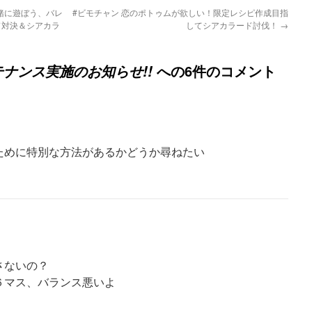
一緒に遊ぼう、バレ
#ビモチャン 恋のポトゥムが欲しい！限定レシピ作成目指
ド対決＆シアカラ
してシアカラード討伐！
→
への6件のコメント
ンテナンス実施のお知らせ!!
ために特別な方法があるかどうか尋ねたい
さないの？
６マス、バランス悪いよ