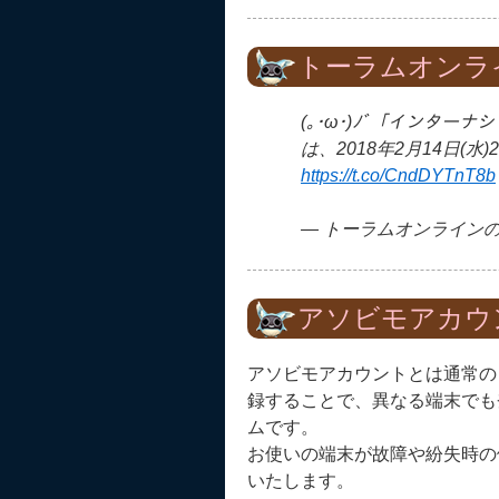
トーラムオンラ
(｡･ω･)ﾉﾞ「インタ
は、2018年2月14日(水)
https://t.co/CndDYTnT8b
— トーラムオンラインの広報
アソビモアカウ
アソビモアカウントとは通常の
録することで、異なる端末でも
ムです。
お使いの端末が故障や紛失時の
いたします。