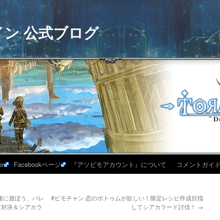
イン 公式ブログ
er
Facebookページ
『アソビモアカウント』について
コメントガイ
一緒に遊ぼう、バレ
#ビモチャン 恋のポトゥムが欲しい！限定レシピ作成目指
ド対決＆シアカラ
してシアカラード討伐！
→