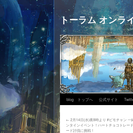
トーラム オンラ
blog トップへ
公式サイト
Twitt
←
2月14日(水)夜8時より #ビモチャン 
ンタインイベント！ハートチョコトレー
ード討伐に挑戦！