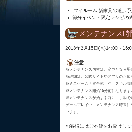
[マイルーム]新家具の追加予
節分イベント限定レシピの
メンテナンス時
2018年2月15日(木)14:00 ~ 16:0
注意
※メンテナンス内容は、変更となる場
※詳細は、公式サイトやアプリのお知
※ミニゲーム「雪合戦」や、スキル調
※メンテナンス開始15分前になりま
※メンテナンスが始まる前に、手動で
ゲームプレイ中にメンテナンス時間に
います。
お客様にはご不便をお掛けしま