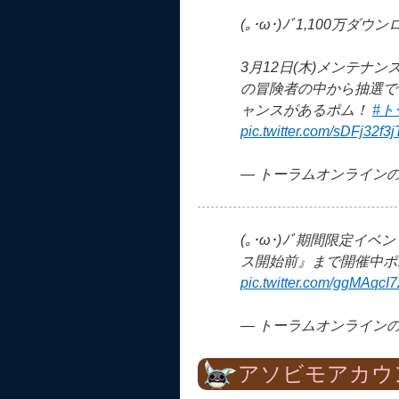
(｡･ω･)ﾉﾞ1,100
3月12日(木)メンテナ
の冒険者の中から抽選で
ャンスがあるポム！
#ト
pic.twitter.com/sDFj32f3j
— トーラムオンラインの広報
(｡･ω･)ﾉﾞ期間限定イ
ス開始前』まで開催中ポ
pic.twitter.com/ggMAqcI
— トーラムオンラインの広報
アソビモアカウ