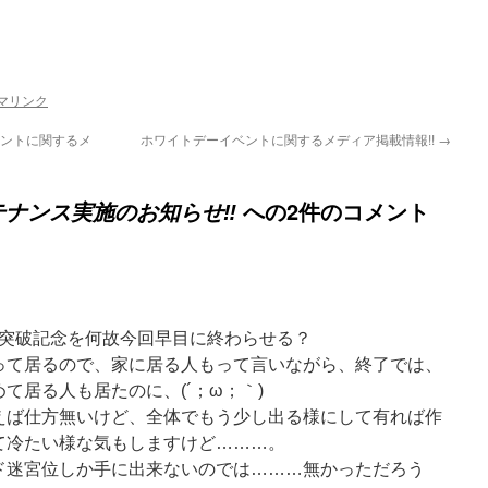
マリンク
ベントに関するメ
ホワイトデーイベントに関するメディア掲載情報!!
→
への2件のコメント
メンテナンス実施のお知らせ‼
ド突破記念を何故今回早目に終わらせる？
て居るので、家に居る人もって言いながら、終了では、
て居る人も居たのに、(´；ω；｀)
ば仕方無いけど、全体でもう少し出る様にして有れば作
て冷たい様な気もしますけど………。
迷宮位しか手に出来ないのでは………無かっただろう