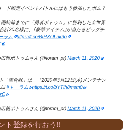
万ダウンロード限定イベントバトルにはもう参加したポム？
ンス開始前までに「勇者ポトゥム」に勝利した全世界
合計20名様に、｢豪華アイテム｣が当たるビッグチ
ーラム
https://t.co/BlHXOLnk9g
T
ポトゥムさん (@toram_pr)
March 11, 2020
ベント「雪合戦」は、『2020年3月12日(木)メンテナン
ム!
#トーラム
https://t.co/bYTIh8msm0
7zQ
ポトゥムさん (@toram_pr)
March 11, 2020
ント登録を行おう!!