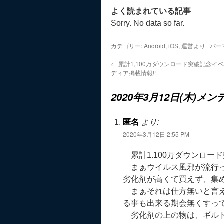
よく読まれている記事
Sorry. No data so far.
カテゴリー:
Android
,
iOS
,
運営より
パー
←
累計1,100万ダウンロード突破記念イ
ディア掲載情報!!
2020年3月12日(木)
匿名
より:
2020年3月12日 2:55 PM
累計1.100万ダウンロー
まぁウイルス風邪が流行っ
劣化剤が高くて買えず、集め
まぁそれは仕方無いと言え
る事も出来る期会無くすっ
劣化剤の上の物は、ギルド