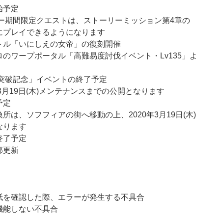
始予定
デー期間限定クエストは、ストーリーミッション第4章の
にプレイできるようになります
トル「いにしえの女帝」の復刻開催
のワープポータル「高難易度討伐イベント・Lv135」よ
ド突破記念」イベントの終了予定
3月19日(木)メンテナンスまでの公開となります
予定
は、ソフフィアの街へ移動の上、2020年3月19日(木)
なります
終了予定
部更新
紙を確認した際、エラーが発生する不具合
機能しない不具合