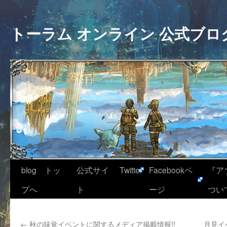
トーラム オンライン 公式ブロ
blog トッ
公式サイ
Twitter
Facebookペ
『ア
プへ
ト
ージ
つい
←
秋の味覚イベントに関するメディア掲載情報!!
月見イ