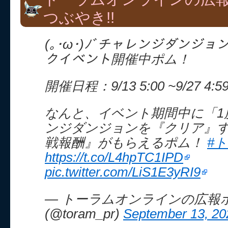
つぶやき!!
(｡･ω･)ﾉﾞチャレンジダンジ
クイベント開催中ポム！
開催日程：9/13 5:00 ~9/27 4:59
なんと、イベント期間中に「1
ンジダンジョンを『クリア』
戦報酬』がもらえるポム！
#
https://t.co/L4hpTC1IPD
pic.twitter.com/LiS1E3yRI9
— トーラムオンラインの広報
(@toram_pr)
September 13, 20