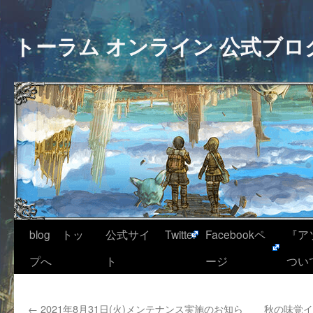
トーラム オンライン 公式ブロ
blog トッ
公式サイ
Twitter
Facebookペ
『ア
プへ
ト
ージ
つい
←
2021年8月31日(火)メンテナンス実施のお知ら
秋の味覚イ