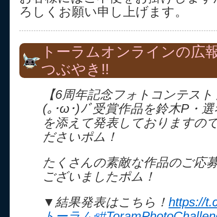
ろしくお願い申し上げます。
トーラムオンラインの広
つぶやき!!
【6周年記念フォトコンテスト
(｡･ω･)ﾉﾞ受賞作品を鈴木P
を添えて発表しておりますの
ださいポム！
たくさんの素敵な作品のご応
ございましたポム！
▼結果発表はこちら！
https://t
トーラム
#ToramPhotoChallen