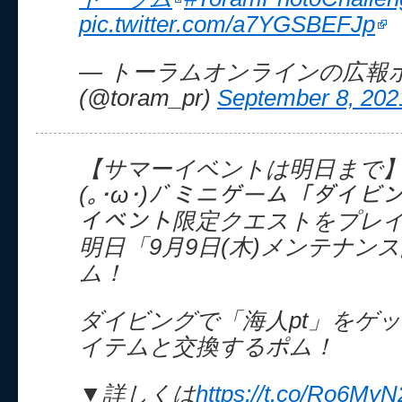
pic.twitter.com/a7YGSBEFJp
— トーラムオンラインの広報
(@toram_pr)
September 8, 202
【サマーイベントは明日まで
(｡･ω･)ﾉﾞミニゲーム「ダイ
イベント限定クエストをプレ
明日「9月9日(木)メンテナン
ム！
ダイビングで「海人pt」をゲ
イテムと交換するポム！
▼詳しくは
https://t.co/Ro6My