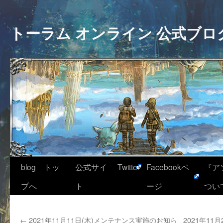
トーラム オンライン 公式ブロ
blog トッ
公式サイ
Twitter
Facebookペ
『ア
プへ
ト
ージ
つい
←
2021年11月11日(木)メンテナンス実施のお知ら
2021年1