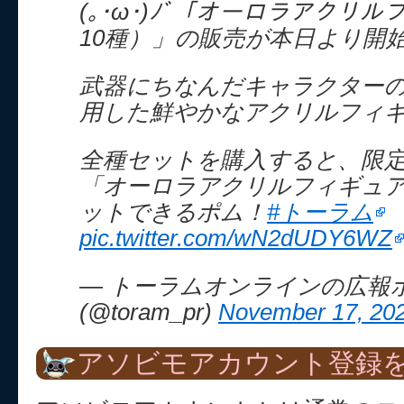
(｡･ω･)ﾉﾞ「オーロラアクリ
10種）」の販売が本日より開
武器にちなんだキャラクター
用した鮮やかなアクリルフィ
全種セットを購入すると、限
「オーロラアクリルフィギュア
ットできるポム！
#トーラム
pic.twitter.com/wN2dUDY6WZ
— トーラムオンラインの広報
(@toram_pr)
November 17, 20
アソビモアカウント登録を