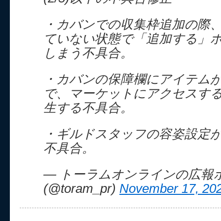
・カバンでの収集枠追加の際
ていない状態で「追加する」
しまう不具合。
・カバンの保障欄にアイテム
で、マーケットにアクセスす
生する不具合。
・ギルドスタッフの容姿設定
不具合。
— トーラムオンラインの広報
(@toram_pr)
November 17, 20