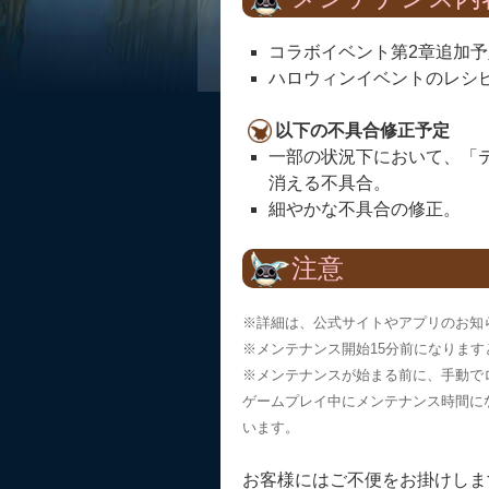
コラボイベント第2章追加予
ハロウィンイベントのレシ
以下の不具合修正予定
一部の状況下において、「
消える不具合。
細やかな不具合の修正。
注意
※詳細は、公式サイトやアプリのお知
※メンテナンス開始15分前になりま
※メンテナンスが始まる前に、手動で
ゲームプレイ中にメンテナンス時間に
います。
お客様にはご不便をお掛けしま