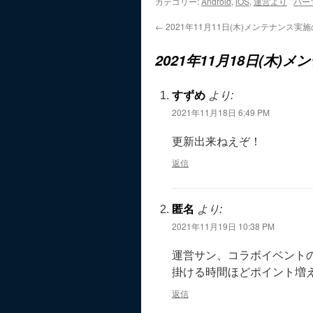
カテゴリー:
Android
,
iOS
,
運営より
パー
←
2021年11月11日(木)メンテナンス実
2021年11月18日(木
すずめ
より:
2021年11月18日 6:49 PM
更新出来ねえぞ！
返信
匿名
より:
2021年11月19日 10:38 PM
運営サン、コラボイベントの
掛ける時間ほどポイント増
返信