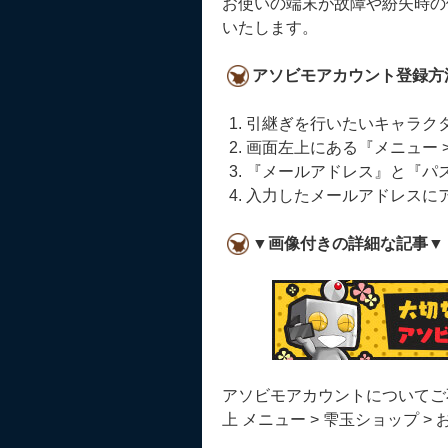
お使いの端末が故障や紛失時の
いたします。
アソビモアカウント登録方
引継ぎを行いたいキャラク
画面左上にある『メニュー >
『メールアドレス』と『パ
入力したメールアドレスに
▼画像付きの詳細な記事▼
アソビモアカウントについてご
上 メニュー > 雫玉ショップ 