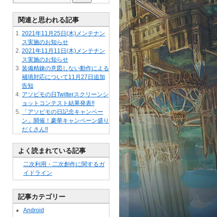
関連と思われる記事
2021年11月25日(木)メンテナン
ス実施のお知らせ
2021年11月11日(木)メンテナン
ス実施のお知らせ
装備精錬の意図しない動作による
補填対応について11月27日追加
告知
アソビモの日Twitterスクリーンシ
ョットコンテスト結果発表!!
「アソビモの日記念キャンペー
ン」開催！豪華キャンペーン盛り
だくさん!!
よく読まれている記事
二次利用・二次創作に関するガ
イドライン
記事カテゴリー
Android