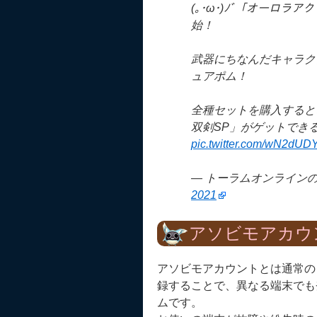
(｡･ω･)ﾉﾞ「オーロ
始！
武器にちなんだキャラク
ュアポム！
全種セットを購入すると
双剣SP」がゲットでき
pic.twitter.com/wN2dU
— トーラムオンラインの広報
2021
アソビモアカウ
アソビモアカウントとは通常の
録することで、異なる端末でも
ムです。