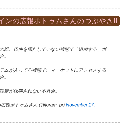
インの広報ポトゥムさんのつぶやき!!
の際、条件を満たしていない状態で「追加する」ボ
合。
テムが入ってる状態で、マーケットにアクセスする
合。
設定が保存されない不具合。
ポトゥムさん (@toram_pr)
November 17,