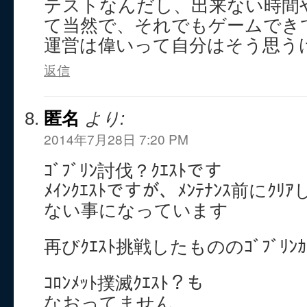
テストなんだし、出来ない時間
て当然で、それでもゲームでき
運営は偉いって自分はそう思う
返信
匿名
より:
2014年7月28日 7:20 PM
ｺﾞﾌﾞﾘﾝ討伐？ｸｴｽﾄです
ﾒｲﾝｸｴｽﾄですが、ﾒﾝﾃﾅﾝｽ前にｸ
ない事になっています
再びｸｴｽﾄ挑戦したもののｺﾞﾌﾞﾘﾝ
ｺﾛﾝﾒｯﾄ撲滅ｸｴｽﾄ？も
なおってません