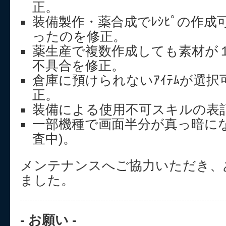
正。
装備製作・薬合成でﾚｼﾋﾟの作
ったのを修正。
薬生産で複数作成しても素材が
不具合を修正。
倉庫に預けられないｱｲﾃﾑが選
正。
装備による使用不可スキルの表
一部機種で画面半分が真っ暗にな
査中)。
メンテナンスへご協力いただき、
ました。
- お願い -