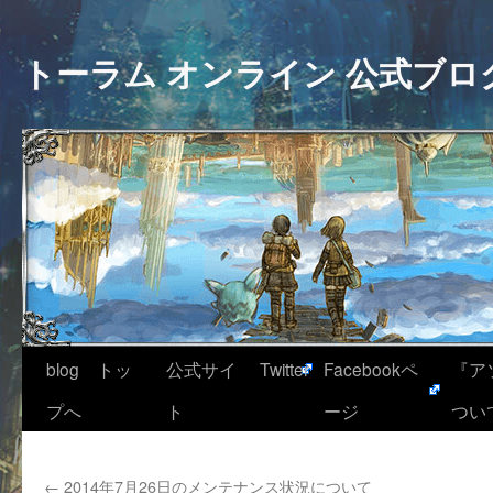
トーラム オンライン 公式ブロ
blog トッ
公式サイ
Twitter
Facebookペ
『ア
プへ
ト
ージ
つい
←
2014年7月26日のメンテナンス状況について