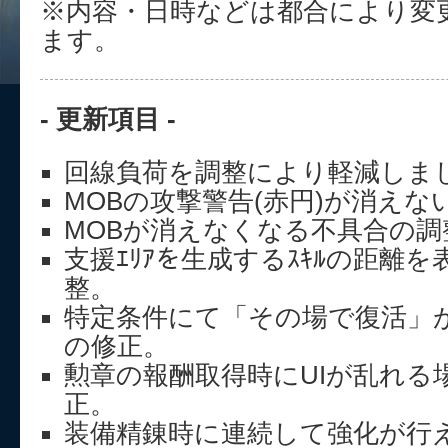
※内容・日時などは都合により変
ます。
- 更新項目 -
回線負荷を調整により軽減しま
MOBの攻撃警告(赤円)が消え
MOBが消えなくなる不具合の調
支援ｴﾘｱを生成するｽｷﾙの距離
整。
特定条件にて「その場で復活」
の修正。
勲章の報酬取得時にUIが乱れる
正。
装備精錬時に連続して強化が行