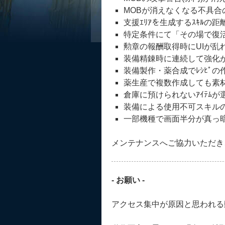
MOBが消えなくなる不具合
支援ｴﾘｱを生成するｽｷﾙの
特定条件にて「その場で復
勲章の報酬取得時にUIが乱
装備精錬時に連続して強化
装備製作・薬合成でﾚｼﾋﾟ
薬生産で複数作成しても素
倉庫に預けられないｱｲﾃﾑ
装備による使用不可スキル
一部機種で画面半分が真っ暗
メンテナンスへご協力いただき
- お願い -
アクセス集中が原因と思われる