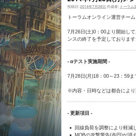
投稿日:
2014年7月28日
作成者:
トーラム
トーラムオンライン運営チーム
7月26日(土)0：00より開始し
ンスの終了を予定しております
- αテスト実施期間 -
7月28日(月)18：00～23：59ま
※内容・日時などは都合により
- 更新項目 -
回線負荷を調整により軽減
MOBの攻撃警告(赤円)が