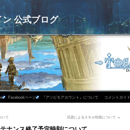
イン 公式ブログ
er
Facebookページ
『アソビモアカウント』について
コメントガイ
ついて
武器によるスキル性能について
→
)メンテナンス終了予定時刻について