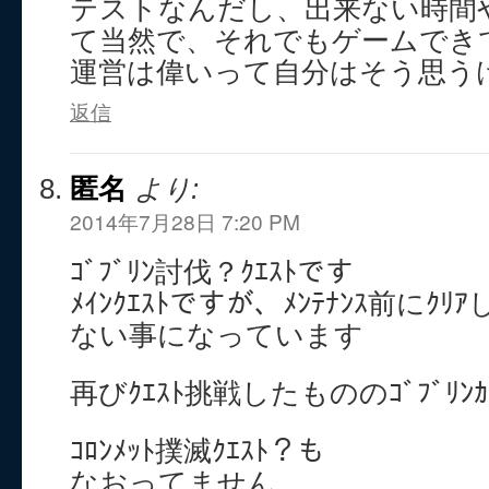
テストなんだし、出来ない時間
て当然で、それでもゲームでき
運営は偉いって自分はそう思う
返信
匿名
より:
2014年7月28日 7:20 PM
ｺﾞﾌﾞﾘﾝ討伐？ｸｴｽﾄです
ﾒｲﾝｸｴｽﾄですが、ﾒﾝﾃﾅﾝｽ前にｸ
ない事になっています
再びｸｴｽﾄ挑戦したもののｺﾞﾌﾞﾘﾝ
ｺﾛﾝﾒｯﾄ撲滅ｸｴｽﾄ？も
なおってません