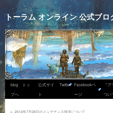
トーラム オンライン 公式ブロ
blog トッ
公式サイ
Twitter
Facebookペ
『ア
プへ
ト
ージ
つい
←
2014年7月26日のメンテナンス状況について