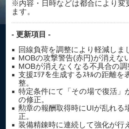
※内容・日時などは都合により変
ます。
- 更新項目 -
回線負荷を調整により軽減しま
MOBの攻撃警告(赤円)が消え
MOBが消えなくなる不具合の調
支援ｴﾘｱを生成するｽｷﾙの距離
整。
特定条件にて「その場で復活」
の修正。
勲章の報酬取得時にUIが乱れる
正。
装備精錬時に連続して強化が行