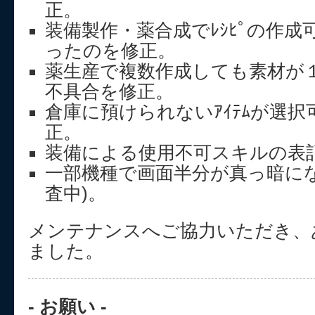
正。
装備製作・薬合成でﾚｼﾋﾟの作
ったのを修正。
薬生産で複数作成しても素材が
不具合を修正。
倉庫に預けられないｱｲﾃﾑが選
正。
装備による使用不可スキルの表
一部機種で画面半分が真っ暗にな
査中)。
メンテナンスへご協力いただき、
ました。
- お願い -