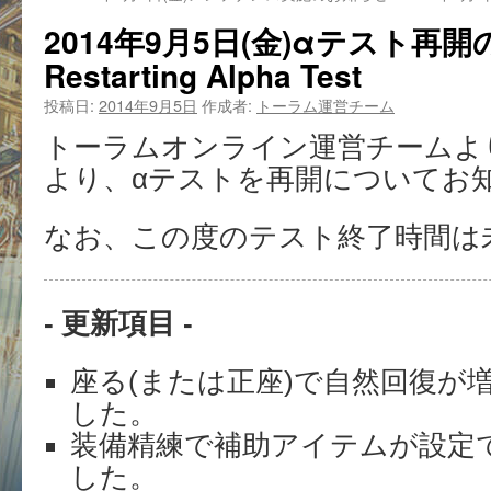
2014年9月5日(金)αテスト再
Restarting Alpha Test
投稿日:
2014年9月5日
作成者:
トーラム運営チーム
トーラムオンライン運営チームより9月
より、αテストを再開についてお
なお、この度のテスト終了時間は
- 更新項目 -
座る(または正座)で自然回復が
した。
装備精練で補助アイテムが設定
した。