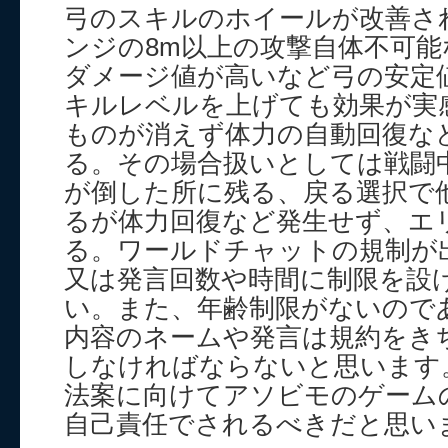
弓のスキルのホイールが改善さ
ンジの8m以上の攻撃自体不可
ダメージ値が高いなど弓の安定
キルレベルを上げても効果が実
ものが消えず体力の自動回復な
る。その場合扱いとしては戦闘
が倒した所に残る、戻る選択で
るが体力回復など発生せず、エ
る。ワールドチャットの規制が
又は発言回数や時間に制限を設
い。また、年齢制限がないので
内容のネームや発言は規約をき
しなければならないと思います
法案に向けてアソビモのゲーム
自己責任でされるべきだと思い