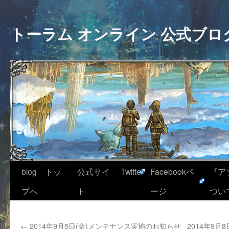
トーラム オンライン 公式ブロ
blog トッ
公式サイ
Twitter
Facebookペ
『ア
プへ
ト
ージ
つい
←
2014年9月5日(金)メンテナンス実施のお知らせ
2014年9