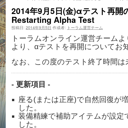
2014年9月5日(金)αテスト再
Restarting Alpha Test
投稿日:
2014年9月5日
作成者:
トーラム運営チーム
トーラムオンライン運営チームより9月
より、αテストを再開についてお
なお、この度のテスト終了時間は
- 更新項目 -
座る(または正座)で自然回復が
した。
装備精練で補助アイテムが設定
した。