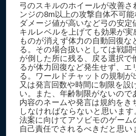
弓のスキルのホイールが改善さ
ンジの8m以上の攻撃自体不可
ダメージ値が高いなど弓の安定
キルレベルを上げても効果が実
ものが消えず体力の自動回復な
る。その場合扱いとしては戦闘
が倒した所に残る、戻る選択で
るが体力回復など発生せず、エ
る。ワールドチャットの規制が
又は発言回数や時間に制限を設
い。また、年齢制限がないので
内容のネームや発言は規約をき
しなければならないと思います
法案に向けてアソビモのゲーム
自己責任でされるべきだと思い