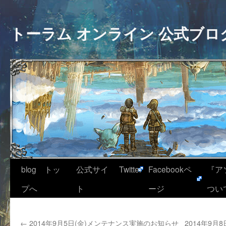
トーラム オンライン 公式ブロ
blog トッ
公式サイ
Twitter
Facebookペ
『ア
プへ
ト
ージ
つい
←
2014年9月5日(金)メンテナンス実施のお知らせ
2014年9