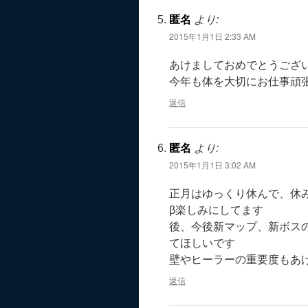
匿名
より:
2015年1月1日 2:33 AM
あけましておめでとうござ
今年も体を大切にお仕事頑
返信
匿名
より:
2015年1月1日 3:02 AM
正月はゆっくり休んで、休
β楽しみにしてます
後、今後新マップ、新ボス
てほしいです
壁やヒーラーの重要度もあ
返信