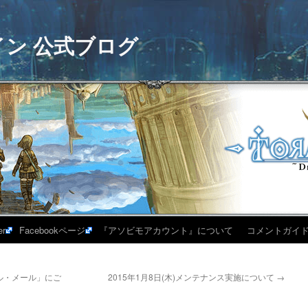
イン 公式ブログ
er
Facebookページ
『アソビモアカウント』について
コメントガイ
ール・メール」にご
2015年1月8日(木)メンテナンス実施について
→