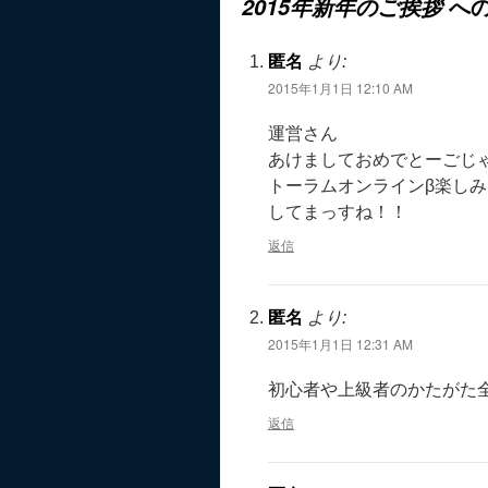
への
2015年新年のご挨拶
匿名
より:
2015年1月1日 12:10 AM
運営さん
あけましておめでとーごじ
トーラムオンラインβ楽しみ
してまっすね！！
返信
匿名
より:
2015年1月1日 12:31 AM
初心者や上級者のかたがた
返信