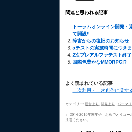
関連と思われる記事
トーラムオンライン開発・
て開設!!
障害からの復旧のお知らせ
αテストの実施時間につき
2次プレアルファテスト終
国際色豊かなMMORPG!?
よく読まれている記事
二次利用・二次創作に関す
カテゴリー:
運営より
,
開発より
パーマリ
←
2014-2015年末年始「おめでとうコ
注意ください。