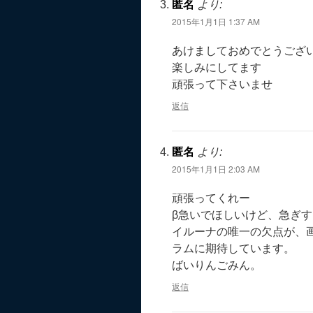
匿名
より:
2015年1月1日 1:37 AM
あけましておめでとうござ
楽しみにしてます
頑張って下さいませ
返信
匿名
より:
2015年1月1日 2:03 AM
頑張ってくれー
β急いでほしいけど、急ぎ
イルーナの唯一の欠点が、
ラムに期待しています。
ばいりんごみん。
返信