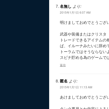
名無し
より:
2015年1月1日 6:07 AM
明けましておめでとうござ
武器や装備またはクリスタ
トレードできるアイテムの相
ば、イルーナみたいに辞め
トーラムではそうならない
スピナ貯める為のゲームで
返信
匿名
より:
2015年1月1日 11:13 AM
あけましておめでとうござ
タンク要員とか内容によろ