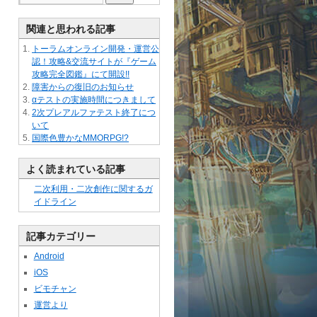
関連と思われる記事
トーラムオンライン開発・運営公
認！攻略&交流サイトが『ゲーム
攻略完全図鑑』にて開設!!
障害からの復旧のお知らせ
αテストの実施時間につきまして
2次プレアルファテスト終了につ
いて
国際色豊かなMMORPG!?
よく読まれている記事
二次利用・二次創作に関するガ
イドライン
記事カテゴリー
Android
iOS
ビモチャン
運営より