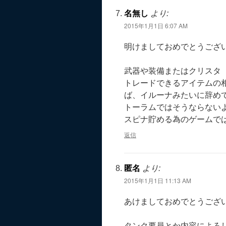
名無し
より:
2015年1月1日 6:07 AM
明けましておめでとうござ
武器や装備またはクリスタ
トレードできるアイテムの相
ば、イルーナみたいに辞め
トーラムではそうならない
スピナ貯める為のゲームで
返信
匿名
より:
2015年1月1日 11:13 AM
あけましておめでとうござ
タンク要員とか内容によろ