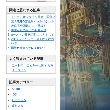
関連と思われる記事
トーラムオンライン開発・運営公
認！攻略&交流サイトが『ゲーム
攻略完全図鑑』にて開設!!
障害からの復旧のお知らせ
αテストの実施時間につきまして
2次プレアルファテスト終了につ
いて
国際色豊かなMMORPG!?
よく読まれている記事
二次利用・二次創作に関するガ
イドライン
記事カテゴリー
Android
iOS
ビモチャン
運営より