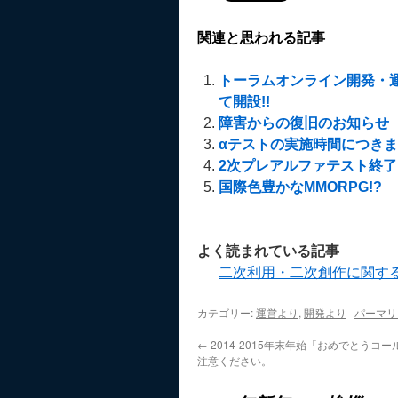
関連と思われる記事
トーラムオンライン開発・
て開設!!
障害からの復旧のお知らせ
αテストの実施時間につき
2次プレアルファテスト終
国際色豊かなMMORPG!?
よく読まれている記事
二次利用・二次創作に関す
カテゴリー:
運営より
,
開発より
パーマリ
←
2014-2015年末年始「おめでとうコ
注意ください。