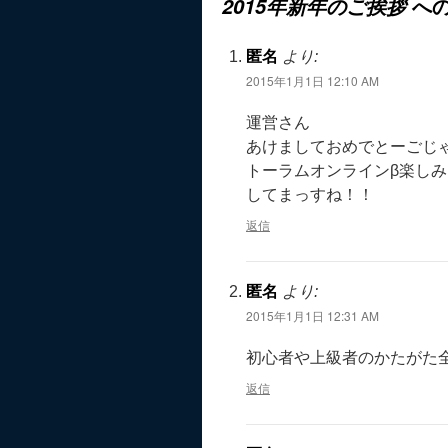
への
2015年新年のご挨拶
匿名
より:
2015年1月1日 12:10 AM
運営さん
あけましておめでとーごじ
トーラムオンラインβ楽しみ
してまっすね！！
返信
匿名
より:
2015年1月1日 12:31 AM
初心者や上級者のかたがた
返信