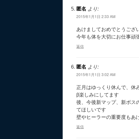
匿名
より:
2015年1月1日 2:33 AM
あけましておめでとうござ
今年も体を大切にお仕事頑
返信
匿名
より:
2015年1月1日 3:02 AM
正月はゆっくり休んで、休
β楽しみにしてます
後、今後新マップ、新ボス
てほしいです
壁やヒーラーの重要度もあ
返信