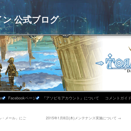
イン 公式ブログ
er
Facebookページ
『アソビモアカウント』について
コメントガイ
ール・メール」にご
2015年1月8日(木)メンテナンス実施について
→