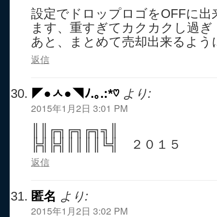
設定でドロップロゴをOFFに出
ます、重すぎてカクカクし過ぎ
あと、まとめて売却出来るよう
返信
◤●ㅅ●◥ﾉ.｡.:*♡
より:
2015年1月2日 3:01 PM
║║╔╗╔╗╔╗╗║
╠╣╠╣║║║║╚╣ ２０１５
返信
匿名
より:
2015年1月2日 3:02 PM