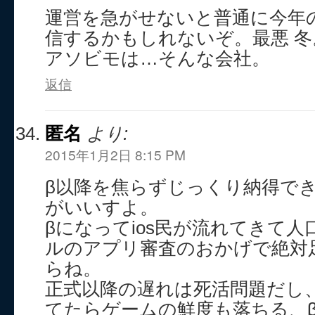
運営を急がせないと普通に今年
信するかもしれないぞ。最悪 冬
アソビモは…そんな会社。
返信
匿名
より:
2015年1月2日 8:15 PM
β以降を焦らずじっくり納得で
がいいすよ。
βになってios民が流れてきて
ルのアプリ審査のおかげで絶対
らね。
正式以降の遅れは死活問題だし
てたらゲームの鮮度も落ちる、