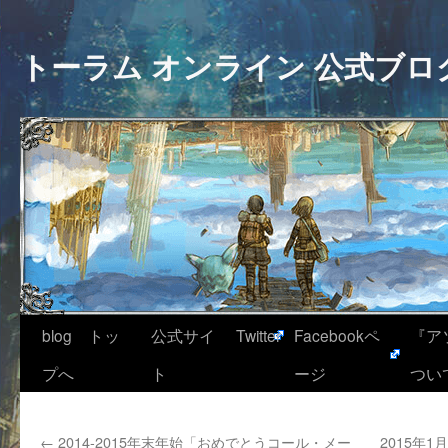
トーラム オンライン 公式ブロ
blog トッ
公式サイ
Twitter
Facebookペ
『ア
プへ
ト
ージ
つい
←
2014-2015年末年始「おめでとうコール・メー
2015年