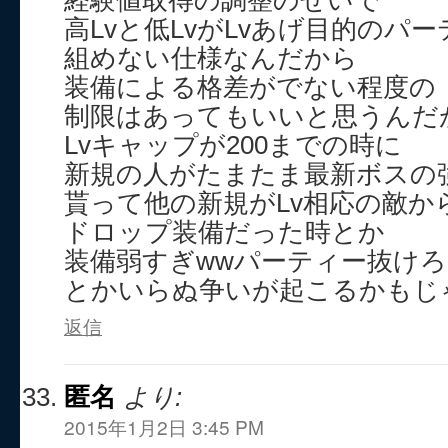
経験値取得の調整のせいで
高Lvと低LvがLvあげ目的のパ
組めない仕様なんだから
装備による格差がでない程度の
制限はあってもいいと思うんだ
Lvキャップが200までの時に
新規の人がたまたま最新ボスの
貰って他の新規がLv相応の敵か
ドロップ装備だった時とか
装備弱すぎwwパーティー抜けろ
とかいらぬ争いが起こるかもじ
返信
匿名
より:
2015年1月2日 3:45 PM