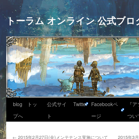
トーラム オンライン 公式ブロ
blog トッ
公式サイ
Twitter
Facebookペ
『ア
プへ
ト
ージ
つい
←
2015年2月27日(金)メンテナンス実施について
2015年