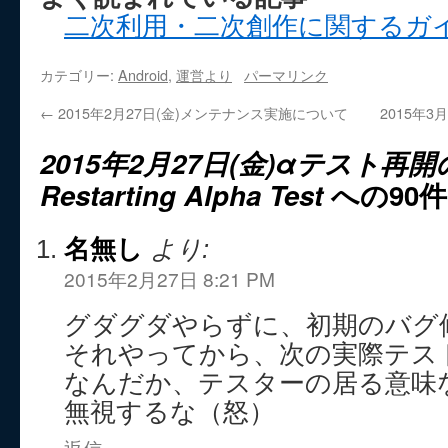
二次利用・二次創作に関するガ
カテゴリー:
Android
,
運営より
パーマリンク
←
2015年2月27日(金)メンテナンス実施について
2015年
2015年2月27日(金)αテスト再
Restarting Alpha Test
への90
名無し
より:
2015年2月27日 8:21 PM
グダグダやらずに、初期のバグ
それやってから、次の実際テス
なんだか、テスターの居る意味
無視するな（怒）
返信