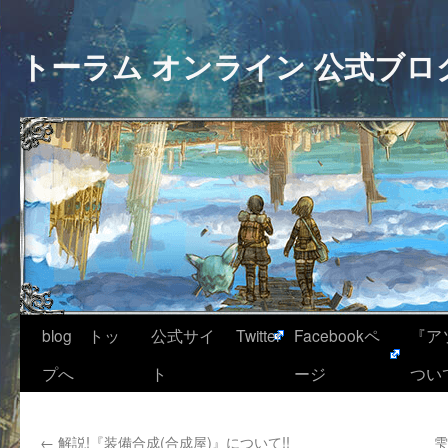
トーラム オンライン 公式ブロ
blog トッ
公式サイ
Twitter
Facebookペ
『ア
プへ
ト
ージ
つい
←
解説!『装備合成(合成屋)』について!!
雫