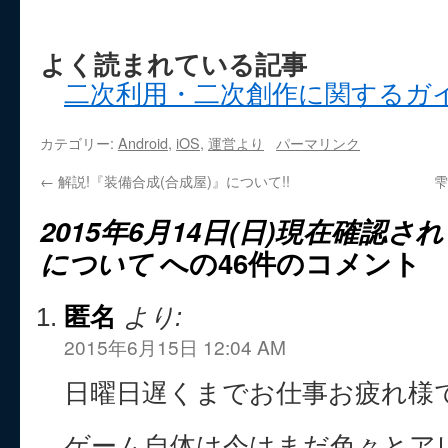
よく読まれている記事
二次利用・二次創作に関するガ
カテゴリー:
Android
,
iOS
,
運営より
パーマリンク
←
解説!『装備合成(合成屋)』について!!
雫
2015年6月14日(日)現在確認
について
への46件のコメント
匿名
より:
2015年6月15日 12:04 AM
日曜日遅くまでお仕事お疲れ様
ゲーム自体は今はまだ色々とア