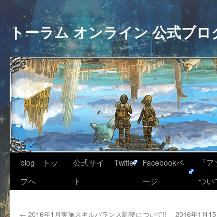
トーラム オンライン 公式ブロ
blog トッ
公式サイ
Twitter
Facebookペ
『ア
プへ
ト
ージ
つい
←
2016年1月実施スキルバランス調整について!!
2016年1月