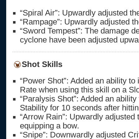
“Spiral Air”: Upwardly adjusted t
“Rampage”: Upwardly adjusted th
“Sword Tempest”: The damage dea
cyclone have been adjusted upwar
Shot Skills
“Power Shot”: Added an ability to 
Rate when using this skill on a Sl
“Paralysis Shot”: Added an ability
Stability for 10 seconds after hitting
“Arrow Rain”: Upwardly adjusted
equipping a bow.
“Snipe”: Downwardly adjusted Crit