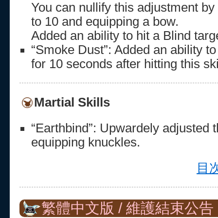
You can nullify this adjustment by l
to 10 and equipping a bow.
Added an ability to hit a Blind targe
“Smoke Dust”: Added an ability to
for 10 seconds after hitting this ski
Martial Skills
“Earthbind”: Upwardely adjusted 
equipping knuckles.
目次
繁體中文版 / 維護結束公告