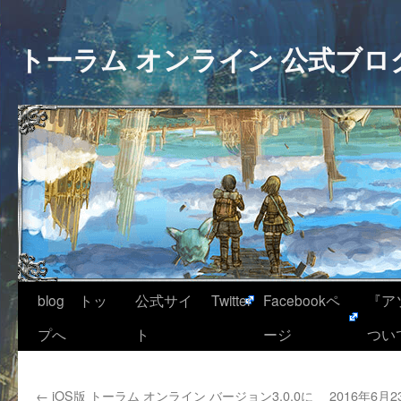
トーラム オンライン 公式ブロ
blog トッ
公式サイ
Twitter
Facebookペ
『ア
プへ
ト
ージ
つい
←
iOS版 トーラム オンライン バージョン3.0.0に
2016年6月