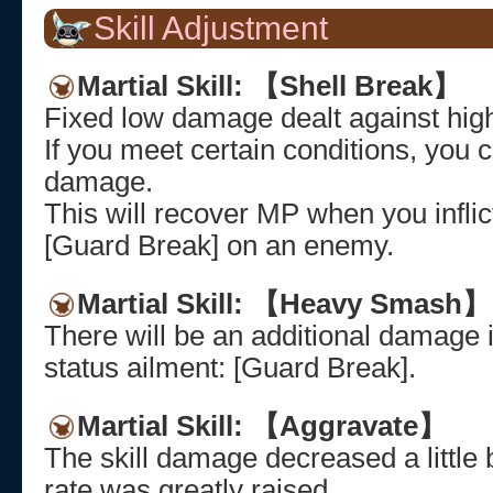
Skill Adjustment
Martial Skill: 【Shell Break】
Fixed low damage dealt against hi
If you meet certain conditions, you c
damage.
This will recover MP when you inflict
[Guard Break] on an enemy.
Martial Skill: 【Heavy Smash】
There will be an additional damage 
status ailment: [Guard Break].
Martial Skill: 【Aggravate】
The skill damage decreased a little b
rate was greatly raised.