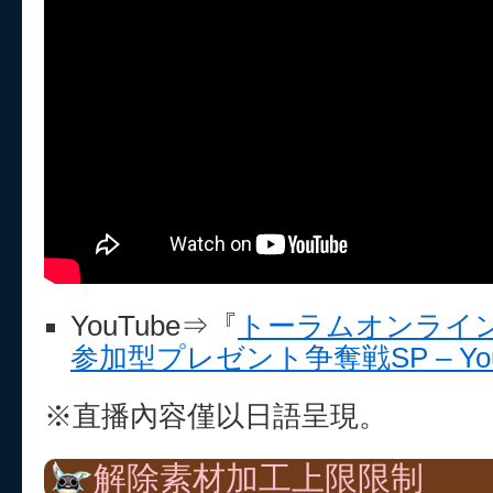
YouTube⇒『
トーラムオンライン特
参加型プレゼント争奪戦SP – You
※直播內容僅以日語呈現。
解除素材加工上限限制