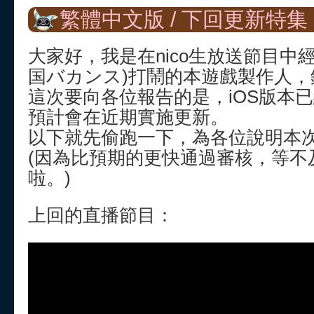
繁體中文版 / 下回更新特集
大家好，我是在nico生放送節目中
国バカンス)打鬧的本遊戲製作人，
這次要向各位報告的是，iOS版本
預計會在近期實施更新。
以下就先偷跑一下，為各位說明本
(因為比預期的更快通過審核，等不及
啦。)
上回的直播節目：