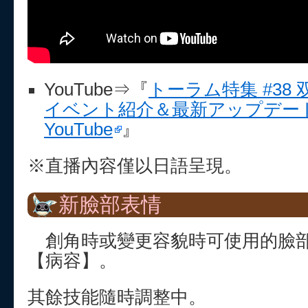
YouTube⇒『
トーラム特集 #38 
イベント紹介＆最新アップデート
YouTube
』
※直播內容僅以日語呈現。
新臉部表情
創角時或變更容貌時可使用的臉部
【病容】。
其餘技能隨時調整中。