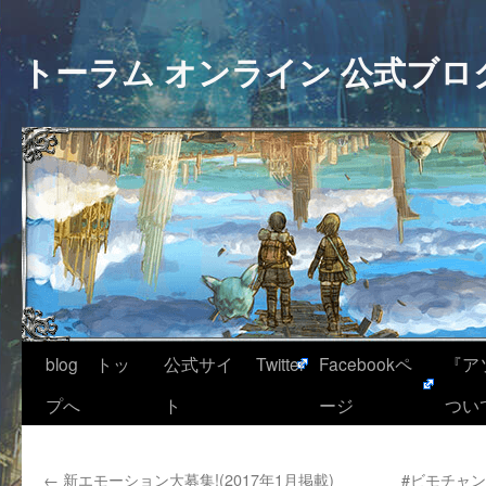
トーラム オンライン 公式ブロ
blog トッ
公式サイ
Twitter
Facebookペ
『ア
プへ
ト
ージ
つい
←
新エモーション大募集!(2017年1月掲載)
#ビモチャン