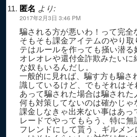
匿名
より:
2017年2月3日 3:46 PM
騙される方が悪いわ！って完全
そもそも課金アイテムのやり取
テはルールを作っても掻い潜る
オレオレや還付金詐欺みたいに
な奴もいるんだし。
一般的に見れば、騙す方も騙さ
識しているけど、でもそれはそ
あって騙された場合は騙された
何も対策してないのは確かじゃ
課金しなきゃ出来ない事はあっ
レードでやってもらう、特に無
フレンドにして貰う、ギルメン