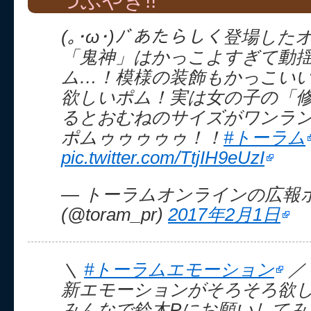
つぶやき!!
(｡･ω･)ﾉﾞあたらしく登場し
「鬼神」はかっこよすぎて動
ム…！模様の装飾もかっこい
欲しいポム！実は女の子の「
るとおむねのサイズがワンラ
ポムゥゥゥゥゥ！！
#トーラム
pic.twitter.com/TtjIH9eUzI
— トーラムオンラインの広報
(@toram_pr)
2017年2月1日
＼
#トーラムエモーション
／
新エモーションがそろそろ欲
みんなで鈴木Pにお願いしてみ