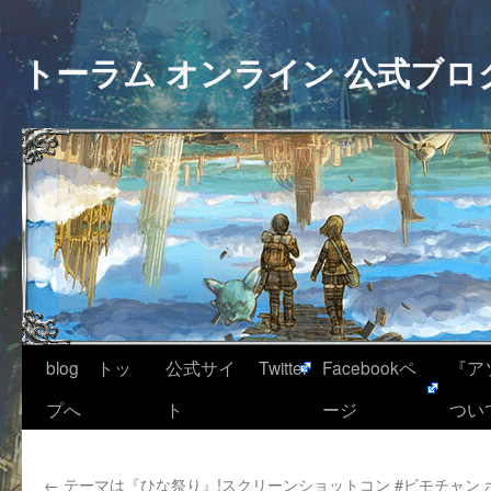
トーラム オンライン 公式ブロ
blog トッ
公式サイ
Twitter
Facebookペ
『ア
プへ
ト
ージ
つい
←
テーマは『ひな祭り』!スクリーンショットコン
#ビモチャン