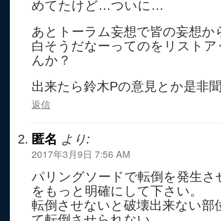
めてたけど…ついに…
あとトーラム妄想で皆の妄想か
白そうだなーってのをリストア
んか？
出来たら鈴木Pの意見とか是非
返信
匿名
より:
2017年3月9日 7:56 AM
パリングソードで転倒を発生さ
をもっと明確にして下さい。
転倒させないと破壊出来ない部
て転倒させられない。