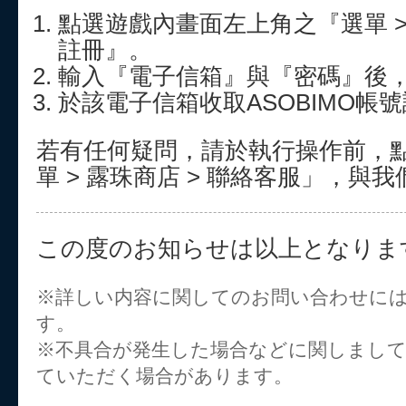
點選遊戲內畫面左上角之『選單 > 
註冊』。
輸入『電子信箱』與『密碼』後
於該電子信箱收取ASOBIMO帳
若有任何疑問，請於執行操作前，
單 > 露珠商店 > 聯絡客服」，與
この度のお知らせは以上となりま
※詳しい内容に関してのお問い合わせに
す。
※不具合が発生した場合などに関しまし
ていただく場合があります。