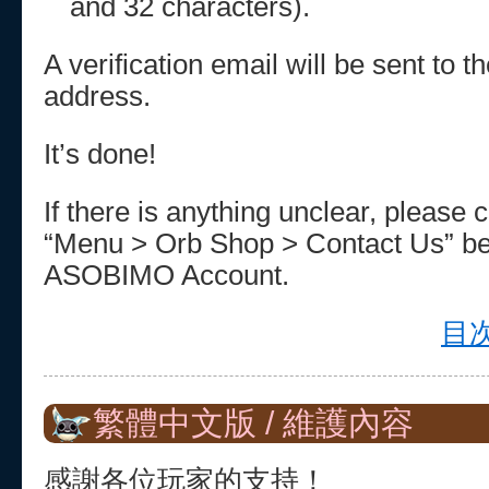
and 32 characters).
A verification email will be sent to 
address.
It’s done!
If there is anything unclear, please 
“Menu > Orb Shop > Contact Us” be
ASOBIMO Account.
目次
繁體中文版 / 維護內容
感謝各位玩家的支持！