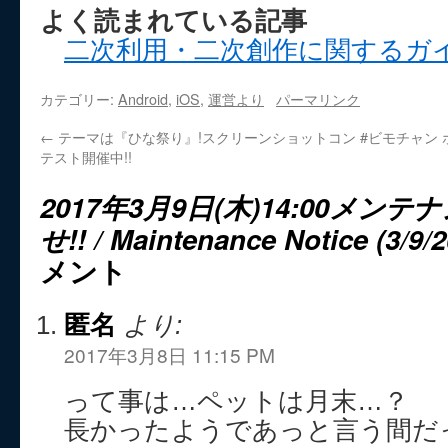
よく読まれている記事
二次利用・二次創作に関するガ
カテゴリー:
Android
,
iOS
,
運営より
パーマリンク
←
テーマは『ひな祭り』!スクリーンショットコン
#ビモチャン
テスト開催中!!
2017年3月9日(木)14:00メ
せ!! / Maintenance Notice (3/9/2
メント
匿名
より:
2017年3月8日 11:15 PM
って事は…ペットは月末…？
長かったようであっと言う間だ