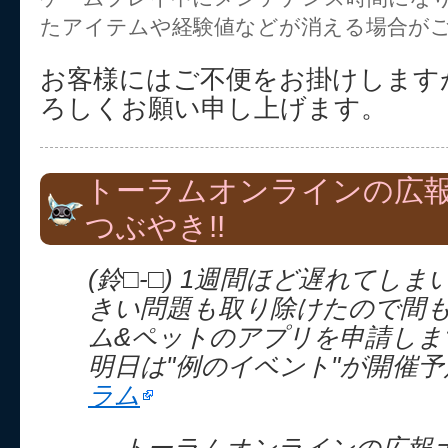
たアイテムや経験値などが消える場合が
お客様にはご不便をお掛けします
ろしくお願い申し上げます。
トーラムオンラインの広
つぶやき!!
(鈴□-□) 1週間ほど遅れてし
きい問題も取り除けたので間
ム&ペットのアプリを申請しま
明日は"例のイベント"が開催
ラム