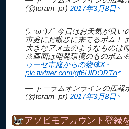
— トーラムオンラインの広報
(@toram_pr)
2017年3月8日
(｡･ω･)ﾉﾞ 今日はお天気が良
市庭にお散歩に来てるポム！ 
大きなアメ玉のようなものは
※画面は開発環境のものポム
ゥーセ市庭からの物体X
pic.twitter.com/gf6UlDORTd
— トーラムオンラインの広報
(@toram_pr)
2017年3月8日
アソビモアカウント登録を