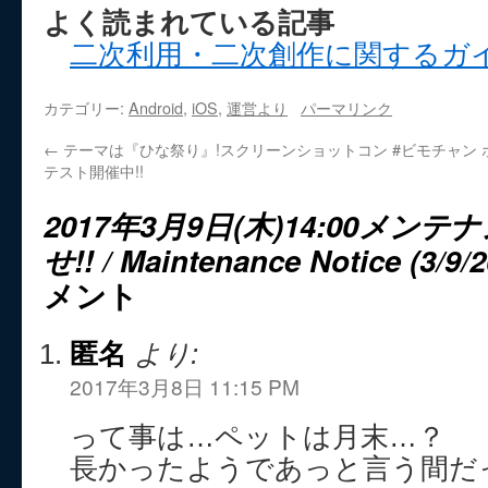
よく読まれている記事
二次利用・二次創作に関するガ
カテゴリー:
Android
,
iOS
,
運営より
パーマリンク
←
テーマは『ひな祭り』!スクリーンショットコン
#ビモチャン
テスト開催中!!
2017年3月9日(木)14:00メ
せ!! / Maintenance Notice (3/9/2
メント
匿名
より:
2017年3月8日 11:15 PM
って事は…ペットは月末…？
長かったようであっと言う間だ