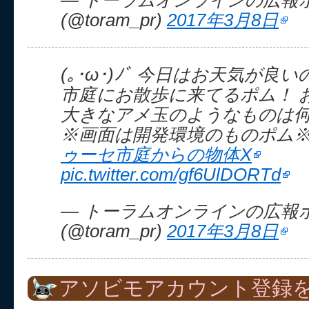
— トーラムオンラインの広報
(@toram_pr)
2017年3月8日
(｡･ω･)ﾉﾞ 今日はお天気が良
市庭にお散歩に来てるポム！ 
大きなアメ玉のようなものは
※画面は開発環境のものポム
ゥーセ市庭からの物体X
pic.twitter.com/gf6UlDORTd
— トーラムオンラインの広報
(@toram_pr)
2017年3月8日
アソビモアカウント登録を