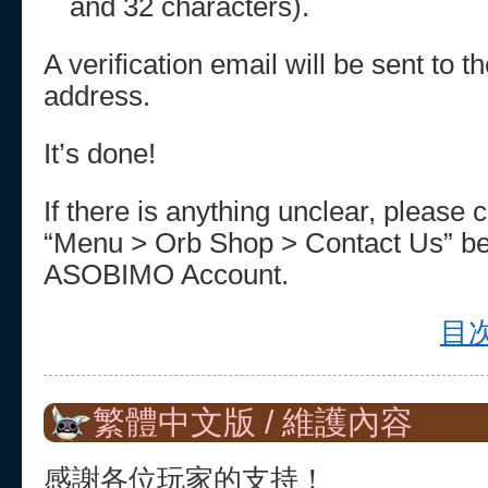
and 32 characters).
A verification email will be sent to 
address.
It’s done!
If there is anything unclear, please 
“Menu > Orb Shop > Contact Us” be
ASOBIMO Account.
目次
繁體中文版 / 維護內容
感謝各位玩家的支持！