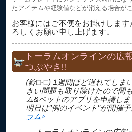
たアイテムや経験値などが消える場合が
お客様にはご不便をお掛けします
ろしくお願い申し上げます。
トーラムオンラインの広
つぶやき!!
(鈴□-□) 1週間ほど遅れてし
きい問題も取り除けたので間
ム&ペットのアプリを申請しま
明日は"例のイベント"が開催
ラム