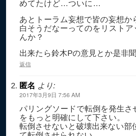
めてたけど…ついに…
あとトーラム妄想で皆の妄想か
白そうだなーってのをリストア
んか？
出来たら鈴木Pの意見とか是非
返信
匿名
より:
2017年3月9日 7:56 AM
パリングソードで転倒を発生さ
をもっと明確にして下さい。
転倒させないと破壊出来ない部
て転倒させられない。