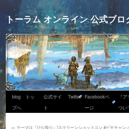
トーラム オンライン 公式ブロ
blog トッ
公式サイ
Twitter
Facebookペ
『ア
プへ
ト
ージ
つい
←
テーマは『ひな祭り』!スクリーンショットコン
#ビモチャン