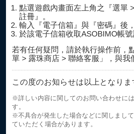
點選遊戲內畫面左上角之『選單 > 
註冊』。
輸入『電子信箱』與『密碼』後
於該電子信箱收取ASOBIMO帳
若有任何疑問，請於執行操作前，
單 > 露珠商店 > 聯絡客服」，與
この度のお知らせは以上となりま
※詳しい内容に関してのお問い合わせに
す。
※不具合が発生した場合などに関しまし
ていただく場合があります。