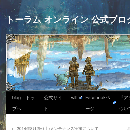
トーラム オンライン 公式ブロ
blog トッ
公式サイ
Twitter
Facebookペ
『ア
プへ
ト
ージ
つい
←
2014年8月2日(土)メンテナンス実施について