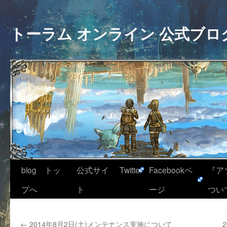
トーラム オンライン 公式ブロ
blog トッ
公式サイ
Twitter
Facebookペ
『ア
プへ
ト
ージ
つい
←
2014年8月2日(土)メンテナンス実施について