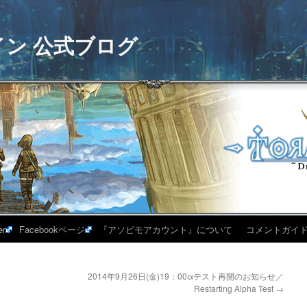
イン 公式ブログ
er
Facebookページ
『アソビモアカウント』について
コメントガイ
2014年9月26日(金)19：00αテスト再開のお知らせ／
Restarting Alpha Test
→