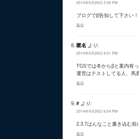
2014年9月26日 5:56 PM
ブログでβ告知して下さい！
返信
匿名
より:
2014年9月26日 6:01 PM
TGSでは冬からβと案内有
運営はテストしてる人、馬
返信
#
より:
2014年9月26日 6:04 PM
2.3.7はんなこと書き込む
返信