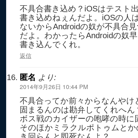
不具合書き込め？iOSはテスト
書き込めねぇんだよ。iOSの人
ないからAndroidの奴が不具
だよ。わかったらAndroidの
書き込んでくれ。
返信
匿名
より:
2014年9月26日 10:44 PM
不具合ってか前々からなんやけ
固まるんのは勘弁してくれへん
ボス戦のカイザーの咆哮の時に
そのほかミラクルポトゥムとか
き回らんと即死なんよ？