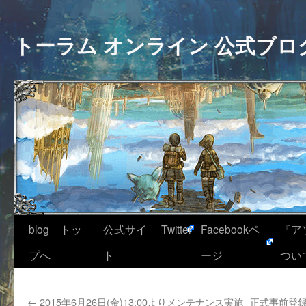
トーラム オンライン 公式ブロ
blog トッ
公式サイ
Twitter
Facebookペ
『ア
プへ
ト
ージ
つい
←
2015年6月26日(金)13:00よりメンテナンス実施
正式事前登録