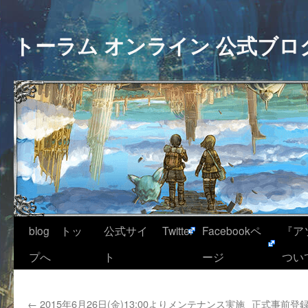
トーラム オンライン 公式ブロ
blog トッ
公式サイ
Twitter
Facebookペ
『ア
プへ
ト
ージ
つい
←
2015年6月26日(金)13:00よりメンテナンス実施
正式事前登録